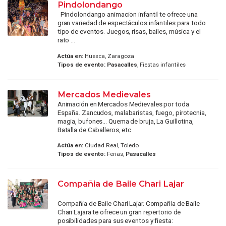
Pindolondango
Pindolondango animacion infantil te ofrece una
gran variedad de espectáculos infantiles para todo
tipo de eventos. Juegos, risas, bailes, música y el
rato ...
Actúa en:
Huesca, Zaragoza
Tipos de evento:
Pasacalles
, Fiestas infantiles
Mercados Medievales
Animación en Mercados Medievales por toda
España. Zancudos, malabaristas, fuego, pirotecnia,
magia, bufones... Quema de bruja, La Guillotina,
Batalla de Caballeros, etc.
Actúa en:
Ciudad Real, Toledo
Tipos de evento:
Ferias,
Pasacalles
Compañia de Baile Chari Lajar
Compañia de Baile Chari Lajar. Compañía de Baile
Chari Lajara te ofrece un gran repertorio de
posibilidades para sus eventos y fiesta: