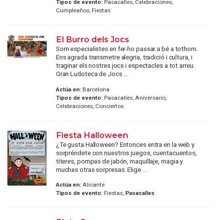
Tipos de evento:
Pasacalles, Celebraciones,
Cumpleaños, Fiestas
El Burro dels Jocs
Som especialistes en fer-ho passar a bé a tothom.
Ens agrada transmetre alegria, tradició i cultura, i
traginar els nostres jocs i espectacles a tot arreu.
Gran Ludoteca de Jocs ...
Actúa en:
Barcelona
Tipos de evento:
Pasacalles, Aniversario,
Celebraciones, Conciertos
Fiesta Halloween
¿Te gusta Halloween? Entonces entra en la web y
sorpréndete con nuestros juegos, cuentacuentos,
títeres, pompas de jabón, maquillaje, magia y
muchas otras sorpresas. Elige ...
Actúa en:
Alicante
Tipos de evento:
Fiestas,
Pasacalles