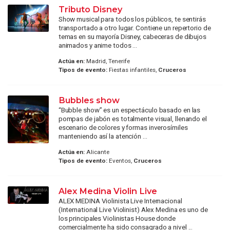
Tributo Disney
Show musical para todos los públicos, te sentirás
transportado a otro lugar. Contiene un repertorio de
temas en su mayoría Disney, cabeceras de dibujos
animados y anime todos ...
Actúa en:
Madrid, Tenerife
Tipos de evento:
Fiestas infantiles,
Cruceros
Bubbles show
“Bubble show” es un espectáculo basado en las
pompas de jabón es totalmente visual, llenando el
escenario de colores y formas inverosímiles
manteniendo así la atención ...
Actúa en:
Alicante
Tipos de evento:
Eventos,
Cruceros
Alex Medina Violin Live
ALEX MEDINA Violinista Live Internacional
(International Live Violinist) Alex Medina es uno de
los principales Violinistas House donde
comercialmente ha sido consagrado a nivel ...