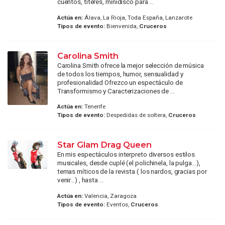
cuentos, títeres, minidisco para ...
Actúa en:
Álava, La Rioja, Toda España, Lanzarote
Tipos de evento:
Bienvenida,
Cruceros
Carolina Smith
Carolina Smith ofrece la mejor selección de música
de todos los tiempos, humor, sensualidad y
profesionalidad Ofrezco un espectáculo de
Transformismo y Caracterizaciones de ...
Actúa en:
Tenerife
Tipos de evento:
Despedidas de soltera,
Cruceros
Star Glam Drag Queen
En mis espectáculos interpreto diversos estilos
musicales, desde cuplé (el polichinela, la pulga...),
temas míticos de la revista ( los nardos, gracias por
venir...) , hasta ...
Actúa en:
Valencia, Zaragoza
Tipos de evento:
Eventos,
Cruceros