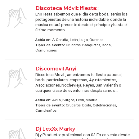
Discoteca Móvil::Ifiesta::
En IFiesta sabemos que el día de tu boda, seréis los
protagonistas de una historia inolvidable, donde la
música estará presente desde el principio y hasta el
último momento. ...
Actúa en:
A Coruña, León, Lugo, Ourense
Tipos de evento:
Cruceros, Banquetes, Boda,
Comuniones
Discomovil Anyi
Discoteca Movil , amenizamos tu fiesta patronal,
boda, particulares, empresas, Ayuntamientos,
Asociaciones, Nochevieja, Reyes, San Valentín o
cualquier clase de evento, nos desplazamos ...
Actúa en:
Avila, Burgos, León, Madrid
Tipos de evento:
Cruceros, Boda, Celebraciones,
Cumpleaños
Dj LexXx Marky
Dj y Productor profesional con 03 Ep en venta desde