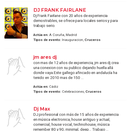
DJ FRANK FAIRLANE
Dj Frank Fairlane con 20 años de experiencia
demostrables, se ofrece para locales serios y para
trabajo serio.
Actúa en:
A Coruña, Madrid
Tipos de evento:
Inauguracion,
Cruceros
jm ares dj
con mas de 12 años de experiencia, jm ares dj crea
una conexion con su publico dejando huella allá
donde vaya.Este gallego afincado en andalucía ha
tenido en 2010 mas de 150 ...
Actúa en:
Cádiz
Tipos de evento:
Celebraciones,
Cruceros
Dj Max
DJ profesional con más de 15 años de experiencia
en música electronica, house antiguo y actual,
comercial, house vocal, technohouse, música
remember 80 y 90, minimal, deep... Trabajo ...