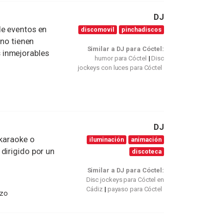
DJ
de eventos en
discomovil
pinchadiscos
 no tienen
Similar a DJ para Cóctel:
 inmejorables
humor para Cóctel
Disc
jockeys con luces para Cóctel
DJ
 karaoke o
iluminación
animación
dirigido por un
discoteca
Similar a DJ para Cóctel:
Disc jockeys para Cóctel en
Cádiz
payaso para Cóctel
izo