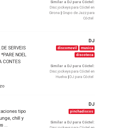
Similar a DJ para Cóctel:
Disc jockeys para Cóctel en
Girona
Grupo de Jazz para
s
Cóctel
DJ
 DE SERVEIS
discomovil
musica
 *PARE NOEL
discoteca
TA CONTES
Similar a DJ para Cóctel:
Disc jockeys para Cóctel en
Huelva
DJ para Cóctel
izo
DJ
taciones tipo
pinchadiscos
nge, chill y
Similar a DJ para Cóctel:
 ...
Disc jockeys para Cóctel en