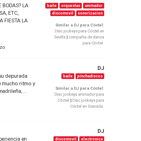
E BODAS? LA
baile
orquestas
animador
A, ETC,
discomovil
sonorizacion
A FIESTA LA
Similar a DJ para Cóctel:
Disc jockeys para Cóctel en
Sevilla
compañia de danza
para Cóctel
izo
DJ
 su depurada
baile
pinchadiscos
e mucho ritmo y
Similar a DJ para Cóctel:
drileña, ...
Disc jockeys animador para
Cóctel
Disc jockeys para
Cóctel en Granada
DJ
periencia en
discomovil
electrónica