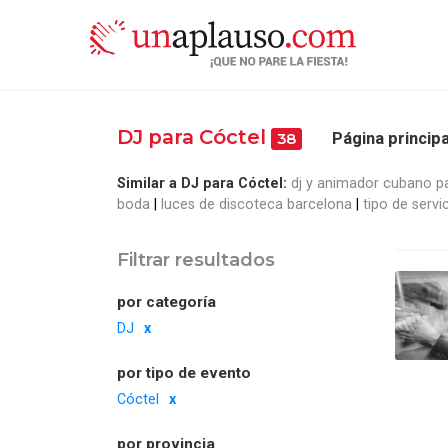
DJ para Cóctel
Página principa
38
Similar a DJ para Cóctel:
dj y animador cubano 
boda
luces de discoteca barcelona
tipo de serv
Filtrar resultados
por categoría
DJ
por tipo de evento
Cóctel
por provincia