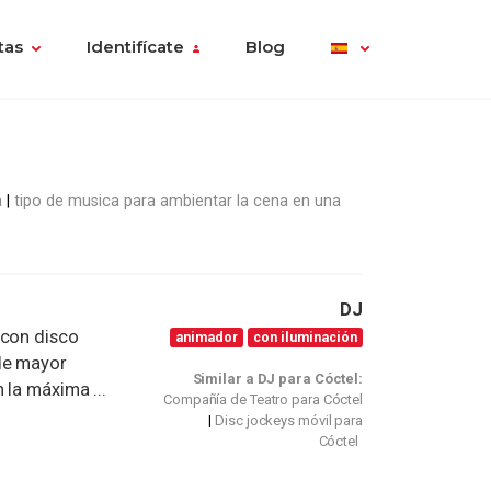
tas
Identifícate
Blog
a
tipo de musica para ambientar la cena en una
DJ
 con disco
animador
con iluminación
de mayor
Similar a DJ para Cóctel:
 la máxima ...
Compañía de Teatro para Cóctel
Disc jockeys móvil para
Cóctel