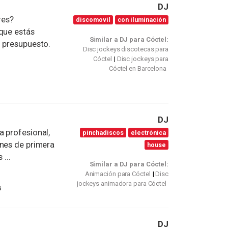
DJ
res?
discomovil
con iluminación
 que estás
Similar a DJ para Cóctel:
u presupuesto.
Disc jockeys discotecas para
Cóctel
Disc jockeys para
Cóctel en Barcelona
DJ
a profesional,
pinchadiscos
electrónica
ones de primera
house
 ...
Similar a DJ para Cóctel:
Animación para Cóctel
Disc
jockeys animadora para Cóctel
s
DJ