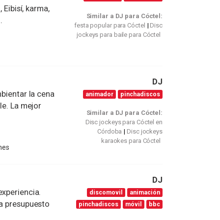
 Eibisí, karma,
Similar a DJ para Cóctel:
.
festa popular para Cóctel
Disc
jockeys para baile para Cóctel
DJ
mbientar la cena
animador
pinchadiscos
le. La mejor
Similar a DJ para Cóctel:
Disc jockeys para Cóctel en
Córdoba
Disc jockeys
karaokes para Cóctel
nes
DJ
experiencia.
discomovil
animación
da presupuesto
pinchadiscos
móvil
bbc