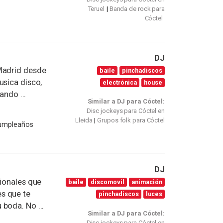
Teruel
Banda de rock para
Cóctel
DJ
 Madrid desde
baile
pinchadiscos
usica disco,
electrónica
house
ando ...
Similar a DJ para Cóctel:
Disc jockeys para Cóctel en
Lleida
Grupos folk para Cóctel
Cumpleaños
DJ
sionales que
baile
discomovil
animación
s que te
pinchadiscos
luces
boda. No ...
Similar a DJ para Cóctel:
Disc jockeys para Cóctel en