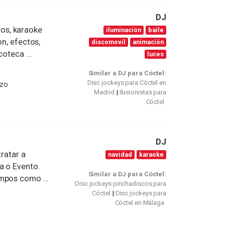
DJ
ntos, karaoke
iluminación
baile
on, efectos,
discomovil
animación
oteca ...
luces
Similar a DJ para Cóctel:
Disc jockeys para Cóctel en
izo
Madrid
Ilusionistas para
Cóctel
DJ
ratar a
navidad
karaoke
a o Evento.
Similar a DJ para Cóctel:
mpos como ...
Disc jockeys pinchadiscos para
Cóctel
Disc jockeys para
Cóctel en Málaga