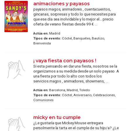
animaciones y payasos
payasos magos, animadores , cuentacuentos,
gincanas, sorpresas y todo lo que necesites para
que ese dia sea inolvidable y lo mejor el... precio
oferta de verano fiestas desde 99 € ...
Actúa en:
Madrid
Tipos de evento:
Cóctel, Banquetes, Bautizo,
Bienvenida
¡ vaya fiesta con payasos !
Si esta pensando en dar una fiesta, nosotros se la
organizamos a su medida desde un solo payaso. A
una fiesta por todo lo alto con todos los
servicios.magos , animadores, showmens, ...
Actúa en:
Barcelona, Madrid, Toledo
Tipos de evento:
Cóctel, Aniversario, Celebraciones,
Comuniones
micky en tu cumple
¿Le gustaría que Mickey Mouse entregara
persolmente la tarta en el cumple de su hijo/a? ¿Le