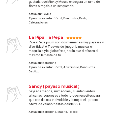
gustaría que Mickey Mouse entregara un ramo de
flores o regalo a un ser querido ...
Actúa en:
Sevilla
Tipos de evento:
Cóctel, Banquetes, Boda,
Celebraciones
La Pipa i la Pepa
Pipa i Pepa puum son dos hermanas muy payasas y
divertidas! A Treavés del juego, la música, el
maquillaje y la globofexia, harán que disfrutes al
máximo la fiesta de tu ...
Actúa en:
Barcelona
Tipos de evento:
Cóctel, Aniversario, Banquetes,
Bautizo
Sandy ( payaso musical )
payasos magos, animadores , cuentacuentos,
gincanas, sorpresas y todo lo que necesites para
que ese dia sea inolvidable y lo mejor el... precio
oferta de verano fiestas desde 99 € ...
Actúa en:
Barcelona, Madrid, Toledo