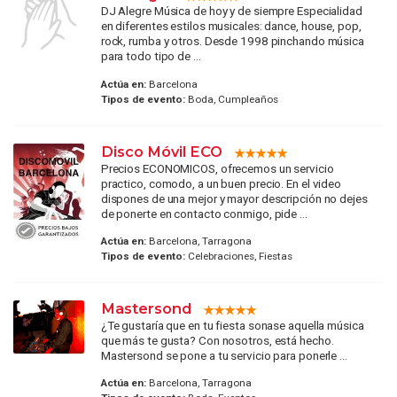
DJ Alegre Música de hoy y de siempre Especialidad
en diferentes estilos musicales: dance, house, pop,
rock, rumba y otros. Desde 1998 pinchando música
para todo tipo de ...
Actúa en:
Barcelona
Tipos de evento:
Boda, Cumpleaños
Disco Móvil ECO
Precios ECONOMICOS, ofrecemos un servicio
practico, comodo, a un buen precio. En el video
dispones de una mejor y mayor descripción no dejes
de ponerte en contacto conmigo, pide ...
Actúa en:
Barcelona, Tarragona
Tipos de evento:
Celebraciones, Fiestas
Mastersond
¿Te gustaría que en tu fiesta sonase aquella música
que más te gusta? Con nosotros, está hecho.
Mastersond se pone a tu servicio para ponerle ...
Actúa en:
Barcelona, Tarragona