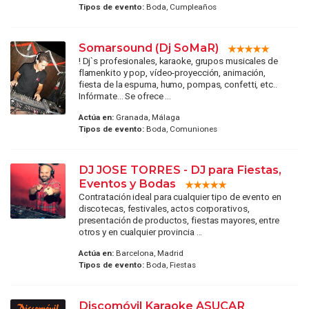
Tipos de evento:
Boda, Cumpleaños
Somarsound (Dj SoMaR)
! Dj`s profesionales, karaoke, grupos musicales de
flamenkito y pop, vídeo-proyección, animación,
fiesta de la espuma, humo, pompas, confetti, etc..
Infórmate... Se ofrece ...
Actúa en:
Granada, Málaga
Tipos de evento:
Boda, Comuniones
DJ JOSE TORRES - DJ para Fiestas,
Eventos y Bodas
Contratación ideal para cualquier tipo de evento en
discotecas, festivales, actos corporativos,
presentación de productos, fiestas mayores, entre
otros y en cualquier provincia ...
Actúa en:
Barcelona, Madrid
Tipos de evento:
Boda, Fiestas
Discomóvil Karaoke ASUCAR