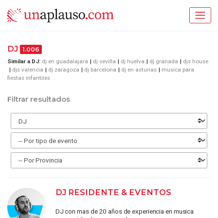
DJ
1.006
Similar a DJ:
dj en guadalajara
dj sevilla
dj huelva
dj granada
djs house
djs valencia
dj zaragoza
dj barcelona
dj en asturias
musica para
fiestas infantiles
Filtrar resultados
DJ RESIDENTE & EVENTOS
DJ con mas de 20 años de experiencia en musica