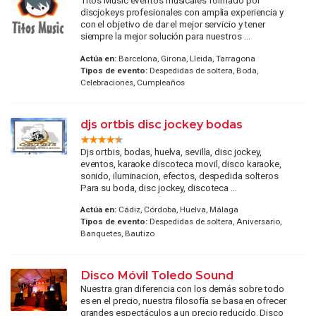
Titos Music eventos musicales formado por
discjokeys profesionales con amplia experiencia y
con el objetivo de dar el mejor servicio y tener
siempre la mejor solución para nuestros ...
Actúa en:
Barcelona, Girona, Lleida, Tarragona
Tipos de evento:
Despedidas de soltera, Boda,
Celebraciones, Cumpleaños
djs ortbis disc jockey bodas
Djs ortbis, bodas, huelva, sevilla, disc jockey,
eventos, karaoke discoteca movil, disco karaoke,
sonido, iluminacion, efectos, despedida solteros
Para su boda, disc jockey, discoteca ...
Actúa en:
Cádiz, Córdoba, Huelva, Málaga
Tipos de evento:
Despedidas de soltera, Aniversario,
Banquetes, Bautizo
Disco Móvil Toledo Sound
Nuestra gran diferencia con los demás sobre todo
es en el precio, nuestra filosofía se basa en ofrecer
grandes espectáculos a un precio reducido. Disco