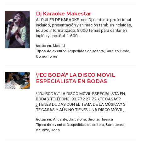
Dj Karaoke Makestar
ALQUILER DE KARAOKE. con Dj cantante profesional
incluido, presentación y animación tambien incluidas,
Equipo informatizado, 8.000 temas para cantar en
inglés y español. 1.600 ...
Actúa en:
Madrid
Tipos de evento:
Despedidas de soltera, Bautizo, Boda,
Comuniones
\"DJ BODA\" LA DISCO MOVIL
ESPECIALISTA EN BODAS
\"DJ BODA\" LA DISCO MOVIL ESPECIALISTA EN
BODAS TELÉFONO: 93 772 27 72 ¿TE CASAS?
¿TIENES DUDAS CON EL TEMA DE LA MÚSICA? SI
TE CASAS Y AÚN NO TIENES UNA DISCO MÓVIL, ...
Actúa en:
Alicante, Barcelona, Girona, Huesca
Tipos de evento:
Despedidas de soltera, Banquetes,
Bautizo, Boda