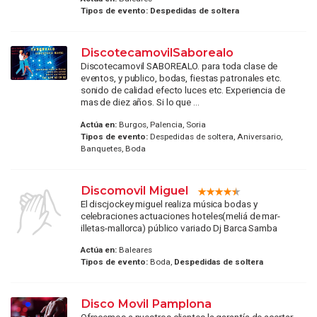
Tipos de evento:
Despedidas de soltera
DiscotecamovilSaborealo
Discotecamovil SABOREALO. para toda clase de
eventos, y publico, bodas, fiestas patronales etc.
sonido de calidad efecto luces etc. Experiencia de
mas de diez años. Si lo que ...
Actúa en:
Burgos, Palencia, Soria
Tipos de evento:
Despedidas de soltera, Aniversario,
Banquetes, Boda
Discomovil Miguel
El discjockey miguel realiza música bodas y
celebraciones actuaciones hoteles(meliá de mar-
illetas-mallorca) público variado Dj Barca Samba
Actúa en:
Baleares
Tipos de evento:
Boda,
Despedidas de soltera
Disco Movil Pamplona
Ofrecemos a nuestros clientes la garantía de acertar