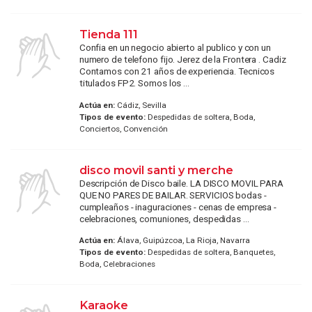
Tienda 111
Confia en un negocio abierto al publico y con un
numero de telefono fijo. Jerez de la Frontera . Cadiz
Contamos con 21 años de experiencia. Tecnicos
titulados FP2. Somos los ...
Actúa en:
Cádiz, Sevilla
Tipos de evento:
Despedidas de soltera, Boda,
Conciertos, Convención
disco movil santi y merche
Descripción de Disco baile. LA DISCO MOVIL PARA
QUE NO PARES DE BAILAR. SERVICIOS bodas -
cumpleaños - inaguraciones - cenas de empresa -
celebraciones, comuniones, despedidas ...
Actúa en:
Álava, Guipúzcoa, La Rioja, Navarra
Tipos de evento:
Despedidas de soltera, Banquetes,
Boda, Celebraciones
Karaoke