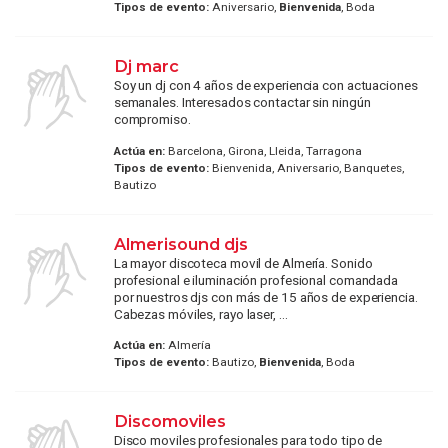
Tipos de evento:
Aniversario,
Bienvenida
, Boda
Dj marc
Soy un dj con 4 años de experiencia con actuaciones
semanales. Interesados contactar sin ningún
compromiso.
Actúa en:
Barcelona, Girona, Lleida, Tarragona
Tipos de evento:
Bienvenida, Aniversario, Banquetes,
Bautizo
Almerisound djs
La mayor discoteca movil de Almería. Sonido
profesional e iluminación profesional comandada
por nuestros djs con más de 15 años de experiencia.
Cabezas móviles, rayo laser, ...
Actúa en:
Almería
Tipos de evento:
Bautizo,
Bienvenida
, Boda
Discomoviles
Disco moviles profesionales para todo tipo de