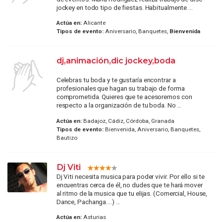
jockey en todo tipo de fiestas. Habitualmente ...
Actúa en:
Alicante
Tipos de evento:
Aniversario, Banquetes,
Bienvenida
dj,animación,dic jockey,boda
Celebras tu boda y te gustaría encontrar a
profesionales que hagan su trabajo de forma
comprometida. Quieres que te acesoremos con
respecto a la organización de tu boda. No ...
Actúa en:
Badajoz, Cádiz, Córdoba, Granada
Tipos de evento:
Bienvenida, Aniversario, Banquetes,
Bautizo
Dj Viti
Dj Viti necesita musica para poder vivir. Por ello si te
encuentras cerca de él, no dudes que te hará mover
al ritmo de la musica que tu elijas. (Comercial, House,
Dance, Pachanga....) ...
Actúa en:
Asturias