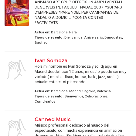
ANIMASÒ ART GRUP OFEREIX UN AMPLI VENTALL
DE SERVEIS PER AQUEST NADAL 2007. *SOPARS
D’EMPRESES *PARE NOEL PER CAMPANYES DE
NADAL O A DOMICILI *CONTA CONTES
*ACTIVITATS ...
Actúa en:
Barcelona, Pará
Tipos de evento:
Bienvenida, Aniversario, Banquetes,
Bautizo
Ivan Somoza
Hola mi nombre es Ivan Somoza y soi dj aqui en
Madrid desde hace 12 años, mi estilo puede ser muy
variado( musica disco, house, funk , jazz, soul...)
actualmente estoi pinchando ...
Actúa en:
Barcelona, Madrid, Segovia, Valencia
Tipos de evento:
Bienvenida
, Celebraciones,
Cumpleaños
Canned Music
Músico profesional dedicado al mundo del
espectáculo, con mucha experiencia en animación
de eventos. Manu Rodríguez realiza trabajo de disc-