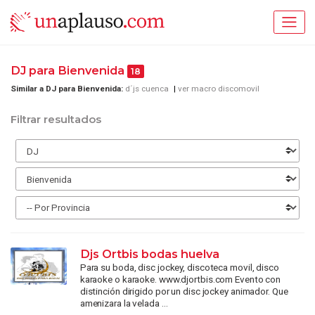
DJ para Bienvenida
18
Similar a DJ para Bienvenida:
d´js cuenca
ver macro discomovil
Filtrar resultados
Djs Ortbis bodas huelva
Para su boda, disc jockey, discoteca movil, disco
karaoke o karaoke. www.djortbis.com Evento con
distinción dirigido por un disc jockey animador. Que
amenizara la velada ...