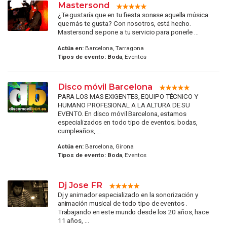
Mastersond
¿Te gustaría que en tu fiesta sonase aquella música
que más te gusta? Con nosotros, está hecho.
Mastersond se pone a tu servicio para ponerle ...
Actúa en:
Barcelona, Tarragona
Tipos de evento:
Boda
, Eventos
Disco móvil Barcelona
PARA LOS MAS EXIGENTES, EQUIPO TÉCNICO Y
HUMANO PROFESIONAL A LA ALTURA DE SU
EVENTO. En disco móvil Barcelona, estamos
especializados en todo tipo de eventos; bodas,
cumpleaños, ...
Actúa en:
Barcelona, Girona
Tipos de evento:
Boda
, Eventos
Dj Jose FR
Dj y animador especializado en la sonorización y
animación musical de todo tipo de eventos .
Trabajando en este mundo desde los 20 años, hace
11 años, ...