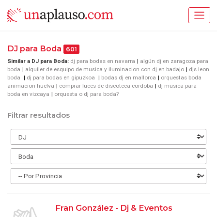
DJ para Boda
601
Similar a DJ para Boda:
dj para bodas en navarra
algún dj en zaragoza para
boda
alquiler de esquipo de musica y iluminacion con dj en badajo
djs leon
boda
dj para bodas en gipuzkoa
bodas dj en mallorca
orquestas boda
animacion huelva
comprar luces de discoteca cordoba
dj musica para
boda en vizcaya
orquesta o dj para boda?
Filtrar resultados
Fran González - Dj & Eventos