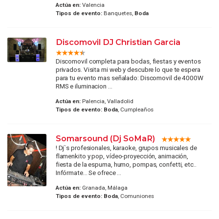
Actúa en:
Valencia
Tipos de evento:
Banquetes,
Boda
Discomovil DJ Christian Garcia
Discomovil completa para bodas, fiestas y eventos
privados. Visita mi web y descubre lo que te espera
para tu evento mas señalado: Discomovil de 4000W
RMS e iluminacion ...
Actúa en:
Palencia, Valladolid
Tipos de evento:
Boda
, Cumpleaños
Somarsound (Dj SoMaR)
! Dj`s profesionales, karaoke, grupos musicales de
flamenkito y pop, vídeo-proyección, animación,
fiesta de la espuma, humo, pompas, confetti, etc..
Infórmate... Se ofrece ...
Actúa en:
Granada, Málaga
Tipos de evento:
Boda
, Comuniones