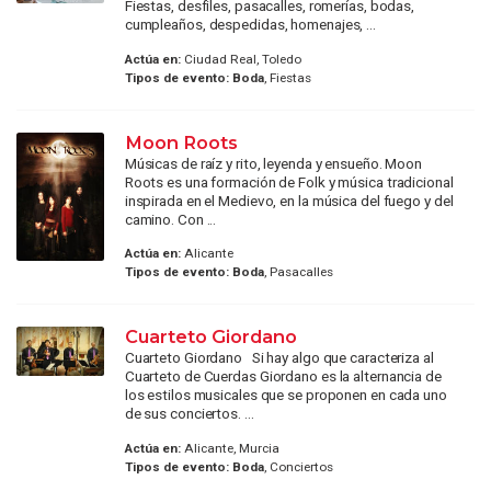
Fiestas, desfiles, pasacalles, romerías, bodas,
cumpleaños, despedidas, homenajes, ...
Actúa en:
Ciudad Real, Toledo
Tipos de evento:
Boda
, Fiestas
Moon Roots
Músicas de raíz y rito, leyenda y ensueño. Moon
Roots es una formación de Folk y música tradicional
inspirada en el Medievo, en la música del fuego y del
camino. Con ...
Actúa en:
Alicante
Tipos de evento:
Boda
, Pasacalles
Cuarteto Giordano
Cuarteto Giordano Si hay algo que caracteriza al
Cuarteto de Cuerdas Giordano es la alternancia de
los estilos musicales que se proponen en cada uno
de sus conciertos. ...
Actúa en:
Alicante, Murcia
Tipos de evento:
Boda
, Conciertos