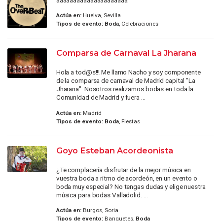
Actúa en:
Huelva, Sevilla
Tipos de evento:
Boda
, Celebraciones
Comparsa de Carnaval La Jharana
Hola a tod@s!!! Me llamo Nacho y soy componente
de la comparsa de carnaval de Madrid capital "La
Jharana". Nosotros realizamos bodas en toda la
Comunidad de Madrid y fuera ...
Actúa en:
Madrid
Tipos de evento:
Boda
, Fiestas
Goyo Esteban Acordeonista
¿Te complacería disfrutar de la mejor música en
vuestra boda a ritmo de acordeón, en un evento o
boda muy especial? No tengas dudas y elige nuestra
música para bodas Valladolid. ...
Actúa en:
Burgos, Soria
Tipos de evento:
Banquetes,
Boda