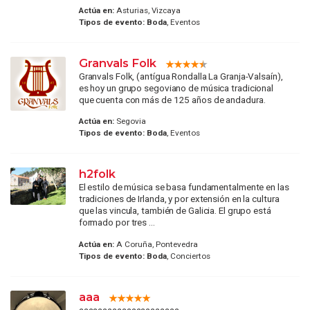
Actúa en:
Asturias, Vizcaya
Tipos de evento:
Boda
, Eventos
Granvals Folk
Granvals Folk, (antígua Rondalla La Granja-Valsaín),
es hoy un grupo segoviano de música tradicional
que cuenta con más de 125 años de andadura.
Actúa en:
Segovia
Tipos de evento:
Boda
, Eventos
h2folk
El estilo de música se basa fundamentalmente en las
tradiciones de Irlanda, y por extensión en la cultura
que las vincula, también de Galicia. El grupo está
formado por tres ...
Actúa en:
A Coruña, Pontevedra
Tipos de evento:
Boda
, Conciertos
aaa
aaaaaaaaaaaaaaaaaaaaa