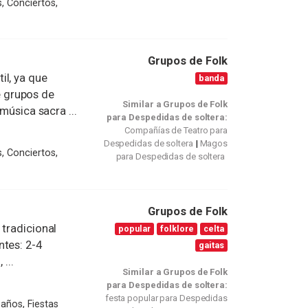
, Conciertos,
Grupos de Folk
il, ya que
banda
 grupos de
Similar a Grupos de Folk
música sacra ...
para Despedidas de soltera:
Compañías de Teatro para
Despedidas de soltera
Magos
, Conciertos,
para Despedidas de soltera
Grupos de Folk
 tradicional
popular
folklore
celta
ntes: 2-4
gaitas
...
Similar a Grupos de Folk
para Despedidas de soltera:
festa popular para Despedidas
años, Fiestas