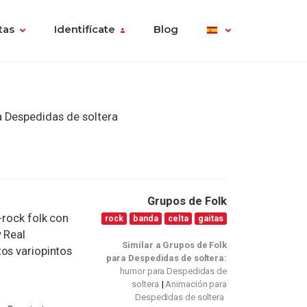
tas
Identifícate
Blog
a Despedidas de soltera
Grupos de Folk
-rock folk con
rock
banda
celta
gaitas
y Real
Similar a Grupos de Folk
tos variopintos
para Despedidas de soltera:
humor para Despedidas de
soltera
Animación para
Despedidas de soltera