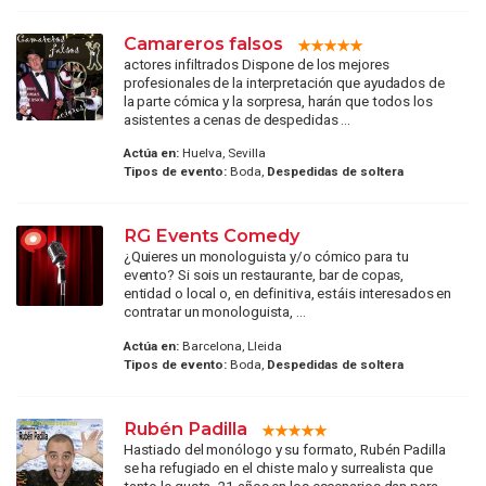
Camareros falsos
actores infiltrados Dispone de los mejores
profesionales de la interpretación que ayudados de
la parte cómica y la sorpresa, harán que todos los
asistentes a cenas de despedidas ...
Actúa en:
Huelva, Sevilla
Tipos de evento:
Boda,
Despedidas de soltera
RG Events Comedy
¿Quieres un monologuista y/o cómico para tu
evento? Si sois un restaurante, bar de copas,
entidad o local o, en definitiva, estáis interesados en
contratar un monologuista, ...
Actúa en:
Barcelona, Lleida
Tipos de evento:
Boda,
Despedidas de soltera
Rubén Padilla
Hastiado del monólogo y su formato, Rubén Padilla
se ha refugiado en el chiste malo y surrealista que
tanto le gusta. 21 años en los escenarios dan para