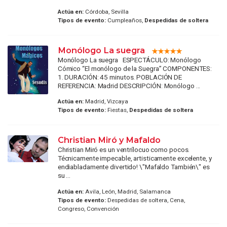
Actúa en:
Córdoba, Sevilla
Tipos de evento:
Cumpleaños,
Despedidas de soltera
Monólogo La suegra
Monólogo La suegra ESPECTÁCULO: Monólogo
Cómico “El monólogo de la Suegra” COMPONENTES:
1. DURACIÓN: 45 minutos. POBLACIÓN DE
REFERENCIA: Madrid DESCRIPCIÓN: Monólogo ...
Actúa en:
Madrid, Vizcaya
Tipos de evento:
Fiestas,
Despedidas de soltera
Christian Miró y Mafaldo
Christian Miró es un ventrílocuo como pocos.
Técnicamente impecable, artisticamente excelente, y
endiabladamente divertido! \"Mafaldo También\" es
su ...
Actúa en:
Avila, León, Madrid, Salamanca
Tipos de evento:
Despedidas de soltera, Cena,
Congreso, Convención