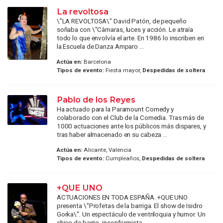
La revoltosa
\"LA REVOLTOSA\" David Patón, de pequeño
soñaba con \"Cámaras, luces y acción. Le atraía
todo lo que envolvía el arte. En 1986 lo inscriben en
la Escuela de Danza Amparo ...
Actúa en:
Barcelona
Tipos de evento:
Fiesta mayor,
Despedidas de soltera
Pablo de los Reyes
Ha actuado para la Paramount Comedy y
colaborado con el Club de la Comedia. Tras más de
1000 actuaciones ante los públicos más dispares, y
tras haber almacenado en su cabeza ...
Actúa en:
Alicante, Valencia
Tipos de evento:
Cumpleaños,
Despedidas de soltera
+QUE UNO
ACTUACIONES EN TODA ESPAÑA. +QUE UNO
presenta \"Profetas de la barriga. El show de Isidro
Gorka\". Un espectáculo de ventriloquia y humor. Un
chico de barrio, inconformista, ...