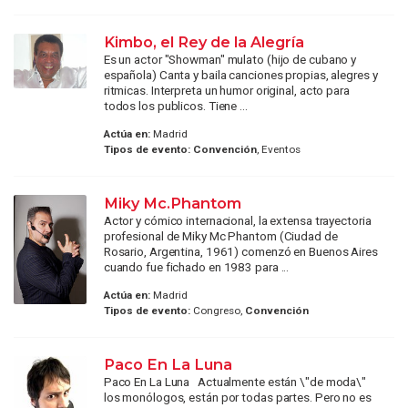
Kimbo, el Rey de la Alegría
Es un actor "Showman" mulato (hijo de cubano y
española) Canta y baila canciones propias, alegres y
ritmicas. Interpreta un humor original, acto para
todos los publicos. Tiene ...
Actúa en:
Madrid
Tipos de evento:
Convención
, Eventos
Miky Mc.Phantom
Actor y cómico internacional, la extensa trayectoria
profesional de Miky Mc Phantom (Ciudad de
Rosario, Argentina, 1961) comenzó en Buenos Aires
cuando fue fichado en 1983 para ...
Actúa en:
Madrid
Tipos de evento:
Congreso,
Convención
Paco En La Luna
Paco En La Luna Actualmente están \"de moda\"
los monólogos, están por todas partes. Pero no es