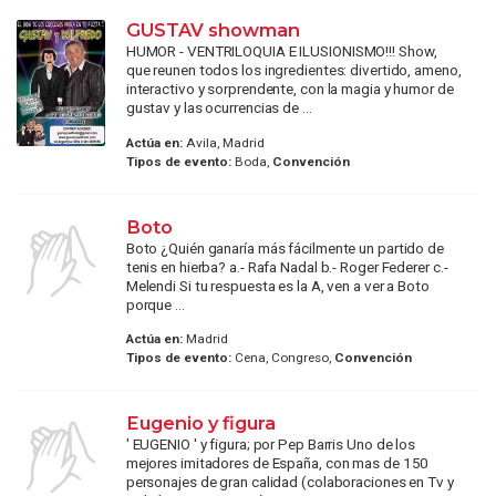
GUSTAV showman
HUMOR - VENTRILOQUIA E ILUSIONISMO!!! Show,
que reunen todos los ingredientes: divertido, ameno,
interactivo y sorprendente, con la magia y humor de
gustav y las ocurrencias de ...
Actúa en:
Avila, Madrid
Tipos de evento:
Boda,
Convención
Boto
Boto ¿Quién ganaría más fácilmente un partido de
tenis en hierba? a.- Rafa Nadal b.- Roger Federer c.-
Melendi Si tu respuesta es la A, ven a ver a Boto
porque ...
Actúa en:
Madrid
Tipos de evento:
Cena, Congreso,
Convención
Eugenio y figura
' EUGENIO ' y figura; por Pep Barris Uno de los
mejores imitadores de España, con mas de 150
personajes de gran calidad (colaboraciones en Tv y