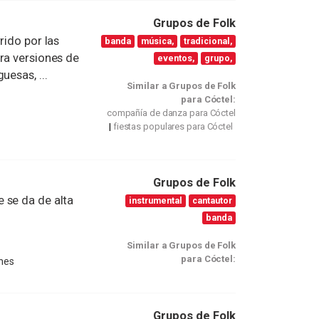
Grupos de Folk
rido por las
banda
música,
tradicional,
ra versiones de
eventos,
grupo,
uesas, ...
Similar a Grupos de Folk
para Cóctel:
compañía de danza para Cóctel
fiestas populares para Cóctel
Grupos de Folk
 se da de alta
instrumental
cantautor
banda
Similar a Grupos de Folk
para Cóctel:
ones
Grupos de Folk