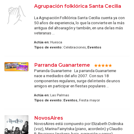
Agrupación folklórica Santa Cecilia
La Agrupación Folklórica Santa Cecilia cuenta ya con
50 años de experiencia, lo que la convierte en la más
antigua del altoaragón y también, en una de las más
veteranas ...
Actúa en:
Huesca
Tipos de evento:
Celebraciones,
Eventos
Parranda Guanarteme
Parranda Guanarteme La parranda Guanarteme
nace a mediados del año 2007. Con sus 18
componentes regulares, surge del interés de unos
amigos en participar en fiestas populares ...
Actúa en:
Las Palmas
Tipos de evento:
Eventos
, Fiesta mayor
NovosAires
NovosAires está compuesto por Elizabeth Dolinska
(voz), Marina Fainytska (piano, acordeón) y Claudio
R. Bruzzese (guitarra, bajo, percusión y coros).