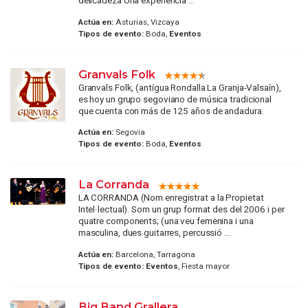
delicadeza Una experiencia ...
Actúa en:
Asturias, Vizcaya
Tipos de evento:
Boda,
Eventos
Granvals Folk
Granvals Folk, (antígua Rondalla La Granja-Valsaín),
es hoy un grupo segoviano de música tradicional
que cuenta con más de 125 años de andadura.
Actúa en:
Segovia
Tipos de evento:
Boda,
Eventos
La Corranda
LA CORRANDA (Nom enregistrat a la Propietat
Intel·lectual). Som un grup format des del 2006 i per
quatre components; (una veu femenina i una
masculina, dues guitarres, percussió ...
Actúa en:
Barcelona, Tarragona
Tipos de evento:
Eventos
, Fiesta mayor
Big Band Grallera