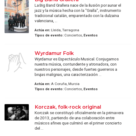
La Big Band Grallera nace de la ilusión por aunar el
jazz y la música hecha con la "Gralla", instrumento
tradicional catalán, emparentado con la dulzaina
valenciana, ...
Actúa en:
Lleida, Tarragona
Tipos de evento:
Conciertos,
Eventos
Wyrdamur Folk
Wyrdamur es Espectáculo Musical. Conjugamos
nuestra música, contundente y atronadora, con
nuestros personajes, desde fuertes guerreros a
brujas malignas, una caracterización ...
Actúa en:
A Coruña, Murcia
Tipos de evento:
Conciertos,
Eventos
Korczak, folk-rock original
Korczak se constituyó oficialmente en la primavera
de 2013, partiendo de una colaboración entre
músicos afines que culminó en el primer concierto
del ...