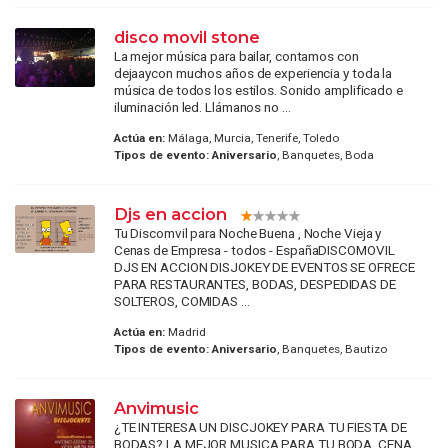
disco movil stone
La mejor música para bailar, contamos con
dejaaycon muchos años de experiencia y toda la
música de todos los estilos. Sonido amplificado e
iluminación led. Llámanos no ...
Actúa en:
Málaga, Murcia, Tenerife, Toledo
Tipos de evento:
Aniversario
, Banquetes, Boda
Djs en accion
Tu Discomvil para Noche Buena , Noche Vieja y
Cenas de Empresa - todos - EspañaDISCOMOVIL
DJS EN ACCION DISJOKEY DE EVENTOS SE OFRECE
PARA RESTAURANTES, BODAS, DESPEDIDAS DE
SOLTEROS, COMIDAS ...
Actúa en:
Madrid
Tipos de evento:
Aniversario
, Banquetes, Bautizo
Anvimusic
¿TE INTERESA UN DISCJOKEY PARA TU FIESTA DE
BODAS? LA MEJOR MUSICA PARA TU BODA, CENA