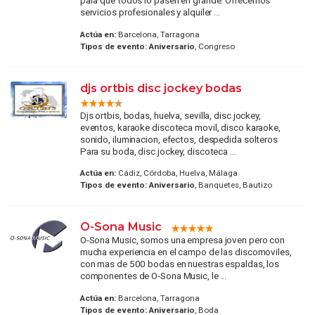
para que todos lo pasen en grande. Ofrecemos
servicios profesionales y alquiler ...
Actúa en:
Barcelona, Tarragona
Tipos de evento:
Aniversario
, Congreso
djs ortbis disc jockey bodas
Djs ortbis, bodas, huelva, sevilla, disc jockey,
eventos, karaoke discoteca movil, disco karaoke,
sonido, iluminacion, efectos, despedida solteros
Para su boda, disc jockey, discoteca ...
Actúa en:
Cádiz, Córdoba, Huelva, Málaga
Tipos de evento:
Aniversario
, Banquetes, Bautizo
O-Sona Music
O-Sona Music, somos una empresa joven pero con
mucha experiencia en el campo de las discomoviles,
con mas de 500 bodas en nuestras espaldas, los
componentes de O-Sona Music, le ...
Actúa en:
Barcelona, Tarragona
Tipos de evento:
Aniversario
, Boda