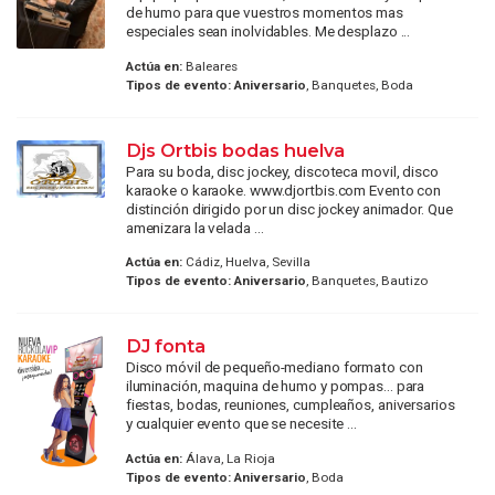
de humo para que vuestros momentos mas
especiales sean inolvidables. Me desplazo ...
Actúa en:
Baleares
Tipos de evento:
Aniversario
, Banquetes, Boda
Djs Ortbis bodas huelva
Para su boda, disc jockey, discoteca movil, disco
karaoke o karaoke. www.djortbis.com Evento con
distinción dirigido por un disc jockey animador. Que
amenizara la velada ...
Actúa en:
Cádiz, Huelva, Sevilla
Tipos de evento:
Aniversario
, Banquetes, Bautizo
DJ fonta
Disco móvil de pequeño-mediano formato con
iluminación, maquina de humo y pompas... para
fiestas, bodas, reuniones, cumpleaños, aniversarios
y cualquier evento que se necesite ...
Actúa en:
Álava, La Rioja
Tipos de evento:
Aniversario
, Boda