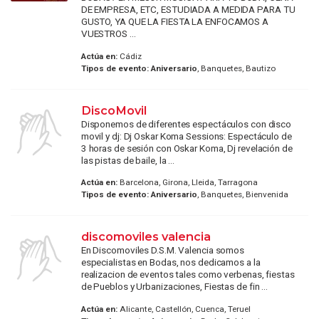
DE EMPRESA, ETC, ESTUDIADA A MEDIDA PARA TU
GUSTO, YA QUE LA FIESTA LA ENFOCAMOS A
VUESTROS ...
Actúa en:
Cádiz
Tipos de evento:
Aniversario
, Banquetes, Bautizo
DiscoMovil
Disponemos de diferentes espectáculos con disco
movil y dj: Dj Oskar Koma Sessions: Espectáculo de
3 horas de sesión con Oskar Koma, Dj revelación de
las pistas de baile, la ...
Actúa en:
Barcelona, Girona, Lleida, Tarragona
Tipos de evento:
Aniversario
, Banquetes, Bienvenida
discomoviles valencia
En Discomoviles D.S.M. Valencia somos
especialistas en Bodas, nos dedicamos a la
realizacion de eventos tales como verbenas, fiestas
de Pueblos y Urbanizaciones, Fiestas de fin ...
Actúa en:
Alicante, Castellón, Cuenca, Teruel