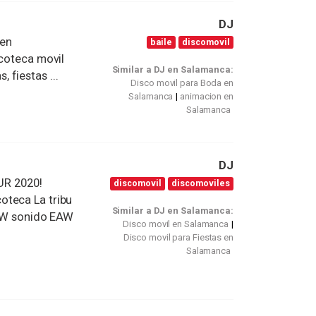
DJ
 en
baile
discomovil
scoteca movil
Similar a DJ en Salamanca:
fiestas ...
Disco movil para Boda en
Salamanca
animacion en
Salamanca
DJ
R 2020!
discomovil
discomoviles
oteca La tribu
Similar a DJ en Salamanca:
0 W sonido EAW
Disco movil en Salamanca
Disco movil para Fiestas en
Salamanca