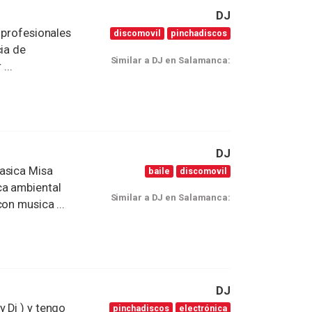
DJ
 profesionales
discomovil
pinchadiscos
cia de
Similar a DJ en Salamanca:
...
DJ
asica Misa
baile
discomovil
ca ambiental
Similar a DJ en Salamanca:
on musica ...
DJ
 Dj ) y tengo
pinchadiscos
electrónica