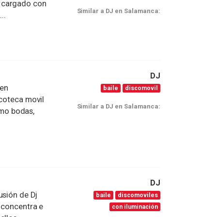
 cargado con
Similar a DJ en Salamanca:
..
DJ
 en
baile
discomovil
scoteca movil
Similar a DJ en Salamanca:
mo bodas,
DJ
usión de Dj
baile
discomoviles
e concentra e
con iluminación