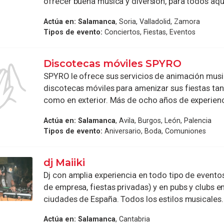
ofrecer buena música y diversión, para todos aque
Actúa en:
Salamanca
, Soria, Valladolid, Zamora
Tipos de evento:
Conciertos, Fiestas, Eventos
Discotecas móviles SPYRO
SPYRO le ofrece sus servicios de animación musi
discotecas móviles para amenizar sus fiestas tant
como en exterior. Más de ocho años de experienci
Actúa en:
Salamanca
, Avila, Burgos, León, Palencia
Tipos de evento:
Aniversario, Boda, Comuniones
dj Maiiki
Dj con amplia experiencia en todo tipo de evento
de empresa, fiestas privadas) y en pubs y clubs e
ciudades de España. Todos los estilos musicales. T
Actúa en:
Salamanca
, Cantabria