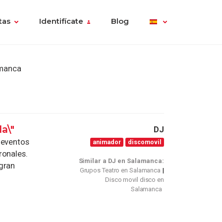
tas
Identifícate
Blog
amanca
a\"
DJ
 eventos
animador
discomovil
ronales.
Similar a DJ en Salamanca:
gran
Grupos Teatro en Salamanca
Disco movil disco en
Salamanca