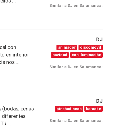
llos ...
Similar a DJ en Salamanca:
DJ
cal con
animador
discomovil
o en interior
navidad
con iluminación
a nos ...
Similar a DJ en Salamanca:
DJ
s (bodas, cenas
pinchadiscos
karaoke
n diferentes
Similar a DJ en Salamanca:
ú ...