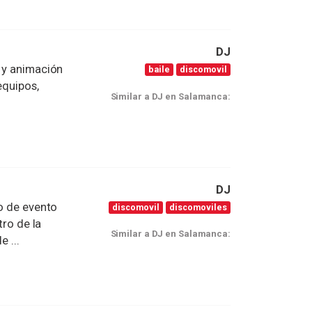
DJ
s y animación
baile
discomovil
equipos,
Similar a DJ en Salamanca:
DJ
po de evento
discomovil
discomoviles
tro de la
Similar a DJ en Salamanca:
 ...