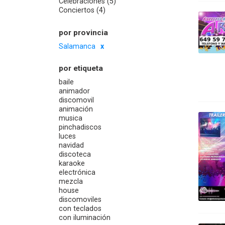
Celebraciones (5)
Conciertos (4)
por provincia
Salamanca
por etiqueta
baile
animador
discomovil
animación
musica
pinchadiscos
luces
navidad
discoteca
karaoke
electrónica
mezcla
house
discomoviles
con teclados
con iluminación