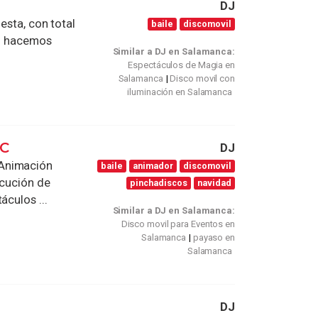
DJ
esta, con total
baile
discomovil
lo hacemos
Similar a DJ en Salamanca:
Espectáculos de Magia en
Salamanca
Disco movil con
iluminación en Salamanca
AC
DJ
 Animación
baile
animador
discomovil
ecución de
pinchadiscos
navidad
áculos ...
Similar a DJ en Salamanca:
Disco movil para Eventos en
Salamanca
payaso en
Salamanca
DJ