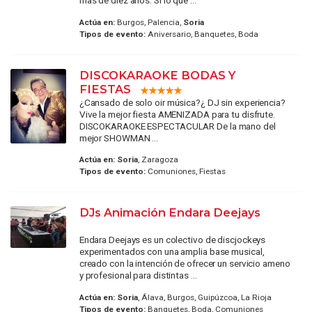
mas de diez años. Si lo que ...
Actúa en:
Burgos, Palencia,
Soria
Tipos de evento:
Aniversario, Banquetes, Boda
DISCOKARAOKE BODAS Y
FIESTAS
¿Cansado de solo oir música?¿ DJ sin experiencia?
Vive la mejor fiesta AMENIZADA para tu disfrute.
DISCOKARAOKE ESPECTACULAR De la mano del
mejor SHOWMAN ...
Actúa en:
Soria
, Zaragoza
Tipos de evento:
Comuniones, Fiestas
DJs Animación Endara Deejays
Endara Deejays es un colectivo de discjockeys
experimentados con una amplia base musical,
creado con la intención de ofrecer un servicio ameno
y profesional para distintas ...
Actúa en:
Soria
, Álava, Burgos, Guipúzcoa, La Rioja
Tipos de evento:
Banquetes, Boda, Comuniones