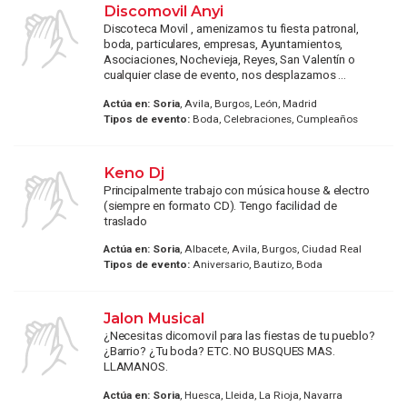
Discomovil Anyi
Discoteca Movil , amenizamos tu fiesta patronal,
boda, particulares, empresas, Ayuntamientos,
Asociaciones, Nochevieja, Reyes, San Valentín o
cualquier clase de evento, nos desplazamos ...
Actúa en:
Soria
, Avila, Burgos, León, Madrid
Tipos de evento:
Boda, Celebraciones, Cumpleaños
Keno Dj
Principalmente trabajo con música house & electro
(siempre en formato CD). Tengo facilidad de
traslado
Actúa en:
Soria
, Albacete, Avila, Burgos, Ciudad Real
Tipos de evento:
Aniversario, Bautizo, Boda
Jalon Musical
¿Necesitas dicomovil para las fiestas de tu pueblo?
¿Barrio? ¿Tu boda? ETC. NO BUSQUES MAS.
LLAMANOS.
Actúa en:
Soria
, Huesca, Lleida, La Rioja, Navarra