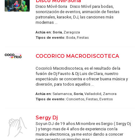
Disco Móvil-Soria
Disco Móvil-Soria Disco Móvil para bodas,
sonorización de eventos, animación de fiestas
patronales, karaoke, DJ, las canciones más
modernas ...
Actúa en:
Soria
, Zaragoza
Tipos de evento:
Boda, Fiestas
COCORICO MACRODISCOTECA
Cocoricò Macrodiscoteca, es el resultado de la
fusión de Dj Fausto & Dj Luis de Clara, nuestro
espectáculo se concentra e ofrecer buena música y
diversión, para todos aquellos ...
Actúa en:
Salamanca,
Soria
, Valladolid, Zamora
Tipos de evento:
Conciertos, Fiestas, Eventos
Sergy Dj
Soy un DJ de 19 años.Mi nombre es Sergio ( Sergy Dj
) y tengo mas de 4 años de experiencia con la
musica electronica, ya me estoi dando a conocer
pero necesito un impulso mas. ...