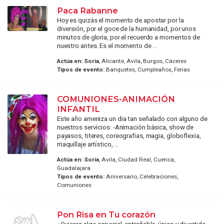
Paca Rabanne
Hoy es quizás el momento de apostar por la
diversión, por el goce de la humanidad, por unos
minutos de gloria, por el recuerdo a momentos de
nuestro antes. Es el momento de ...
Actúa en:
Soria
, Alicante, Avila, Burgos, Cáceres
Tipos de evento:
Banquetes, Cumpleaños, Ferias
COMUNIONES-ANIMACIÓN
INFANTIL
Este año ameniza un dia tan señalado con alguno de
nuestros servicios: -Animación básica, show de
payasos, titeres, coreografias, magia, globoflexia,
maquillaje artístico, ...
Actúa en:
Soria
, Avila, Ciudad Real, Cuenca,
Guadalajara
Tipos de evento:
Aniversario, Celebraciones,
Comuniones
Pon Risa en Tu corazón