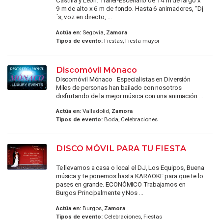
Castilla y Leon. Trailer-Escenario de 14 m de largo x
9 m de alto x 6 m de fondo. Hasta 6 animadores, “Dj
´s, voz en directo, ...
Actúa en:
Segovia,
Zamora
Tipos de evento:
Fiestas, Fiesta mayor
Discomóvil Mónaco
Discomóvil Mónaco Especialistas en Diversión
Miles de personas han bailado con nosotros
disfrutando de la mejor música con una animación ...
Actúa en:
Valladolid,
Zamora
Tipos de evento:
Boda, Celebraciones
DISCO MÓVIL PARA TU FIESTA
Te llevamos a casa o local el DJ, Los Equipos, Buena
música y te ponemos hasta KARAOKE para que te lo
pases en grande. ECONÓMICO Trabajamos en
Burgos Principalmente y Nos ...
Actúa en:
Burgos,
Zamora
Tipos de evento:
Celebraciones, Fiestas