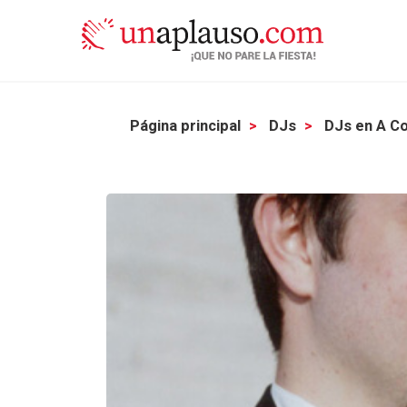
Página principal
DJs
DJs en A C