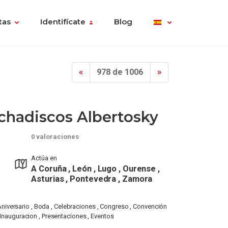
tas
Identifícate
Blog
«
978 de 1006
»
chadiscos Albertosky
0 valoraciones
Actúa en
A Coruña , León , Lugo , Ourense ,
Asturias , Pontevedra , Zamora
niversario , Boda , Celebraciones , Congreso , Convención
 Inauguracion , Presentaciones , Eventos