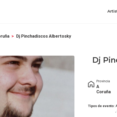
Artis
oruña
Dj Pinchadiscos Albertosky
Dj Pin
Provincia
A
Coruña
Tipos de evento:
A
,