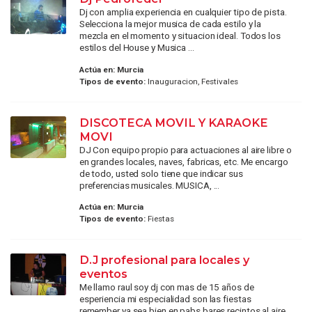
Dj con amplia experiencia en cualquier tipo de pista.
Selecciona la mejor musica de cada estilo y la
mezcla en el momento y situacion ideal. Todos los
estilos del House y Musica ...
Actúa en:
Murcia
Tipos de evento:
Inauguracion, Festivales
DISCOTECA MOVIL Y KARAOKE
MOVI
DJ Con equipo propio para actuaciones al aire libre o
en grandes locales, naves, fabricas, etc. Me encargo
de todo, usted solo tiene que indicar sus
preferencias musicales. MUSICA, ...
Actúa en:
Murcia
Tipos de evento:
Fiestas
D.J profesional para locales y
eventos
Me llamo raul soy dj con mas de 15 años de
esperiencia mi especialidad son las fiestas
remember ya sea bien en pabs bares recintos al aire