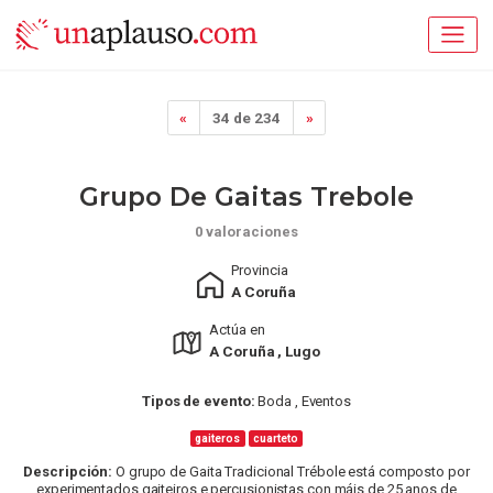
«
34 de 234
»
Grupo De Gaitas Trebole
0 valoraciones
Provincia
A Coruña
Actúa en
A Coruña , Lugo
Tipos de evento:
Boda , Eventos
gaiteros
cuarteto
Descripción:
O grupo de Gaita Tradicional Trébole está composto por
experimentados gaiteiros e percusionistas con máis de 25 anos de