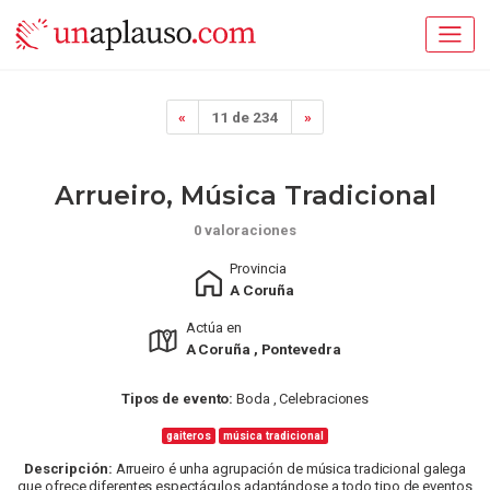
«
11 de 234
»
Arrueiro, Música Tradicional
0 valoraciones
Provincia
A Coruña
Actúa en
A Coruña , Pontevedra
Tipos de evento:
Boda , Celebraciones
gaiteros
música tradicional
Descripción:
Arrueiro é unha agrupación de música tradicional galega
que ofrece diferentes espectáculos adaptándose a todo tipo de eventos