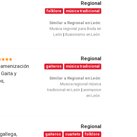
Regional
folklore
música tradicional
Similar a Regional en León:
Musica regional para Boda en
León
Ilusionismo en León
Regional
, amenización
gaiteros
música tradicional
 Gaita y
Similar a Regional en León:
s,
Musica regional música
tradicional en León
animacion
en León
Regional
gallega,
gaiteros
cuarteto
folklore