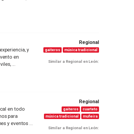
Regional
xperiencia, y
gaiteros
música tradicional
evento en
Similar a Regional en León:
les, ...
Regional
cal en todo
gaiteros
cuarteto
mos para
música tradicional
muñeira
es y eventos ...
Similar a Regional en León: