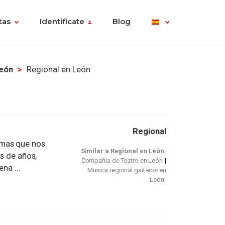
tas
Identifícate
Blog
León
Regional en León
Regional
emas que nos
Similar a Regional en León:
és de años,
Compañía de Teatro en León
na ...
Musica regional gaiteros en
León