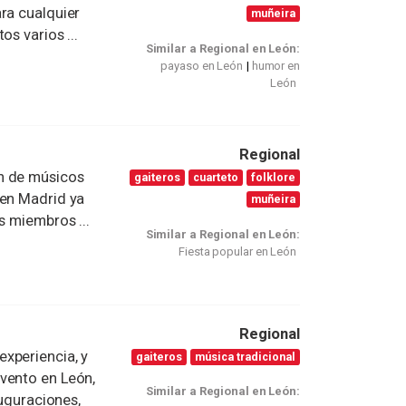
ra cualquier
muñeira
s varios ...
Similar a Regional en León:
payaso en León
humor en
León
Regional
n de músicos
gaiteros
cuarteto
folklore
 en Madrid ya
muñeira
s miembros ...
Similar a Regional en León:
Fiesta popular en León
Regional
xperiencia, y
gaiteros
música tradicional
vento en León,
Similar a Regional en León:
auguraciones,