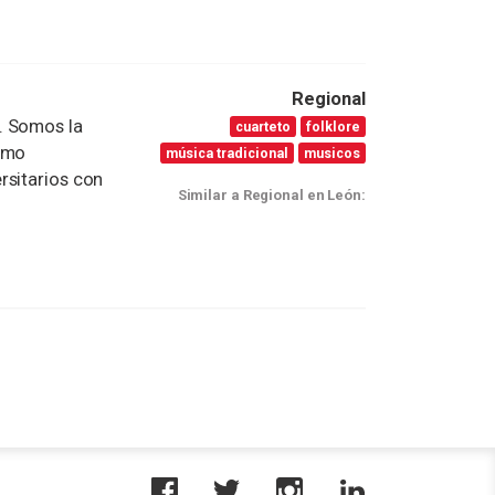
Regional
. Somos la
cuarteto
folklore
como
música tradicional
musicos
rsitarios con
Similar a Regional en León: