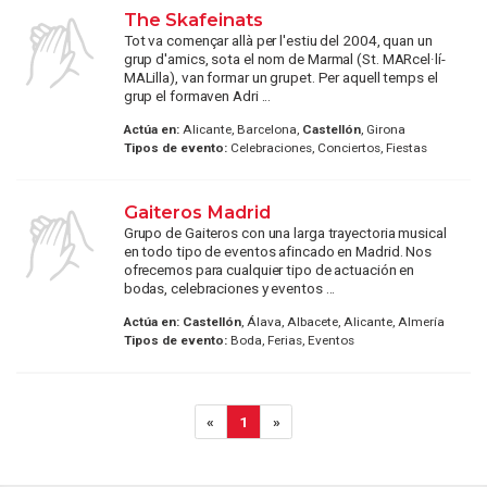
The Skafeinats
Tot va començar allà per l'estiu del 2004, quan un
grup d'amics, sota el nom de Marmal (St. MARcel·lí-
MALilla), van formar un grupet. Per aquell temps el
grup el formaven Adri ...
Actúa en:
Alicante, Barcelona,
Castellón
, Girona
Tipos de evento:
Celebraciones, Conciertos, Fiestas
Gaiteros Madrid
Grupo de Gaiteros con una larga trayectoria musical
en todo tipo de eventos afincado en Madrid. Nos
ofrecemos para cualquier tipo de actuación en
bodas, celebraciones y eventos ...
Actúa en:
Castellón
, Álava, Albacete, Alicante, Almería
Tipos de evento:
Boda, Ferias, Eventos
«
1
»