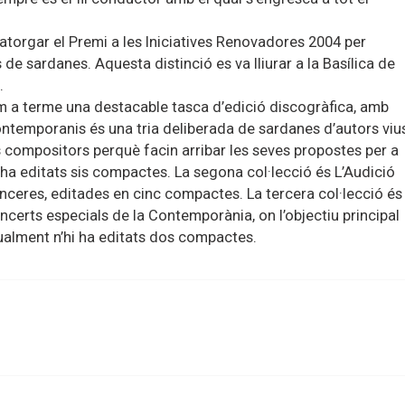
 atorgar el Premi a les Iniciatives Renovadores 2004 per
s de sardanes. Aquesta distinció es va lliurar a la Basílica de
a.
 a terme una destacable tasca d’edició discogràfica, amb
ntemporanis és una tria deliberada de sardanes d’autors vius
s compositors perquè facin arribar les seves propostes per a
 ha editats sis compactes. La segona col·lecció és L’Audició
ceres, editades en cinc compactes. La tercera col·lecció és
certs especials de la Contemporània, on l’objectiu principal
ualment n’hi ha editats dos compactes.