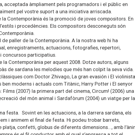
a, acceptada àmpliament pels programadors i el públic en
raïment pel vostre suport a una iniciativa arriscada.
de la Contemporània és la promoció de joves compositors. En
t d’estils i procedències. Els compositors desconeguts són
a Contemporània.
l de paller de la Contemporània. A la nostra web hi ha
ual, enregistraments, actuacions, fotografies, repertori,
 i concursos participatius.
e la Contemporània per aquest 2008. Dotze autors, alguns
pàs de sardana les melodies que més han colpit la seva vida.
làssiques com Doctor Zhivago, La gran evasión i El violinist
 ben moderns i actuals com Titànic, Harry Potter i El senyor
n: Films (2007) la primera part del cinema, Circum! (2006) una
a recreació del món animal i Sardafòrum (2004) un viatge per la
a festa. Sovint en les actuacions, a la darrera sardana, els
m i animem el final de festa. Hi podeu trobar barrets,
 platja, confetti, globus de diferents dimensions..., amb l’àn
mpre és el fil conductor amb el qual s’engresca a tot el