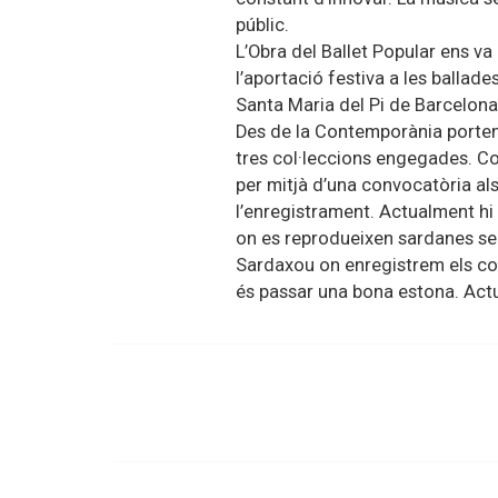
públic.
L’Obra del Ballet Popular ens va
l’aportació festiva a les ballade
Santa Maria del Pi de Barcelon
Des de la Contemporània portem
tres col·leccions engegades. Co
per mitjà d’una convocatòria al
l’enregistrament. Actualment hi
on es reprodueixen sardanes sen
Sardaxou on enregistrem els con
és passar una bona estona. Act