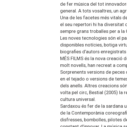
de fer música del tot innovador
general. A tots vosaltres, un ag
Una de les facetes més vitals 
el seu repertori hi ha diversita
sempre grans troballes per a l
Les noves tecnologies són el pa
disponibles notícies, botiga virt
biografies d’autors enregistrats
MÉS FILMS és la nova creació d
molt novells, han recreat a com
Sorprenents versions de peces c
en el tejado o versions de temes
dels anells. Altres creacions só
volta pel circ, Bestial (2005) l
cultura universal.
Sardaxou és fer de la sardana un
de la Contemporània coreografie
disfresses, bombolles, pilotes de
constant d’innovar. La música se