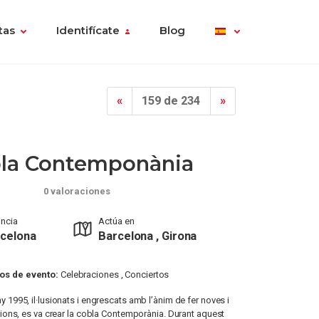
tas
Identifícate
Blog
«
159 de 234
»
la Contemponània
0 valoraciones
incia
Actúa en
celona
Barcelona , Girona
os de evento:
Celebraciones , Conciertos
y 1995, il·lusionats i engrescats amb l’ànim de fer noves i
ions, es va crear la cobla Contemporània. Durant aquest