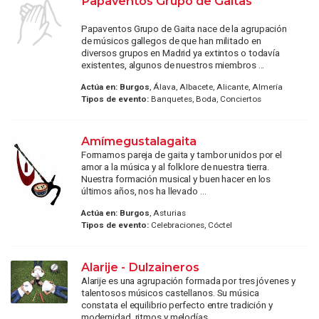
Papaventos Grupo de Gaitas
Papaventos Grupo de Gaita nace de la agrupación
de músicos gallegos de que han militado en
diversos grupos en Madrid ya extintos o todavía
existentes, algunos de nuestros miembros ...
Actúa en:
Burgos
, Álava, Albacete, Alicante, Almería
Tipos de evento:
Banquetes, Boda, Conciertos
Amímegustalagaita
Formamos pareja de gaita y tambor unidos por el
amor a la música y al folklore de nuestra tierra.
Nuestra formación musical y buen hacer en los
últimos años, nos ha llevado ...
Actúa en:
Burgos
, Asturias
Tipos de evento:
Celebraciones, Cóctel
Alarije - Dulzaineros
Alarije es una agrupación formada por tres jóvenes y
talentosos músicos castellanos. Su música
constata el equilibrio perfecto entre tradición y
modernidad, ritmos y melodías ...