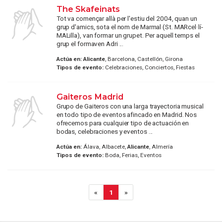
The Skafeinats
Tot va començar allà per l'estiu del 2004, quan un
grup d'amics, sota el nom de Marmal (St. MARcel·lí-
MALilla), van formar un grupet. Per aquell temps el
grup el formaven Adri ...
Actúa en:
Alicante
, Barcelona, Castellón, Girona
Tipos de evento:
Celebraciones, Conciertos, Fiestas
Gaiteros Madrid
Grupo de Gaiteros con una larga trayectoria musical
en todo tipo de eventos afincado en Madrid. Nos
ofrecemos para cualquier tipo de actuación en
bodas, celebraciones y eventos ...
Actúa en:
Álava, Albacete,
Alicante
, Almería
Tipos de evento:
Boda, Ferias, Eventos
«
1
»