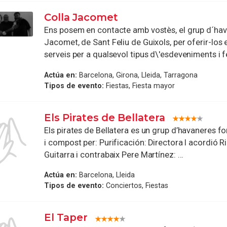
Colla Jacomet
Ens posem en contacte amb vostès, el grup d´hav
Jacomet, de Sant Feliu de Guixols, per oferir-los 
serveis per a qualsevol tipus d\'esdeveniments i fe
Actúa en:
Barcelona, Girona, Lleida, Tarragona
Tipos de evento:
Fiestas, Fiesta mayor
Els Pirates de Bellatera
Els pirates de Bellatera es un grup d’havaneres f
i compost per: Purificación: Directora I acordió R
Guitarra i contrabaix Pere Martínez: ...
Actúa en:
Barcelona, Lleida
Tipos de evento:
Conciertos, Fiestas
El Taper