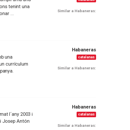
ions tenint una
Similar a Habaneras:
nar ...
Habaneras
mb una
catalanas
 un currículum
Similar a Habaneras:
spanya.
Habaneras
at l´any 2003 i
catalanas
i Josep Antón
Similar a Habaneras: