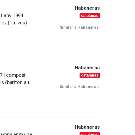
Habaneras
 l´any 1994 i
catalanas
ez (1a. veu)
Similar a Habaneras:
Habaneras
97 I compost
catalanas
s (bariton alt i
Similar a Habaneras:
Habaneras
i ampli amb una
catalanas