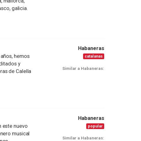
, mallorca,
sco, galicia.
Habaneras
5 años, hemos
catalanas
ditados y
Similar a Habaneras:
as de Calella
Habaneras
n este nuevo
popular
énero musical
Similar a Habaneras: