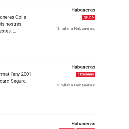
Habaneras
aneres Colla
grupo
els nostres
Similar a Habaneras:
stes. ...
Habaneras
ormat l’any 2001
catalanas
icard Segura:
Similar a Habaneras:
Habaneras