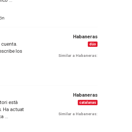
co ...
ión
Habaneras
o cuenta.
dúo
escribe los
Similar a Habaneras:
Habaneras
tori està
catalanas
s. Ha actuat
Similar a Habaneras:
a ...