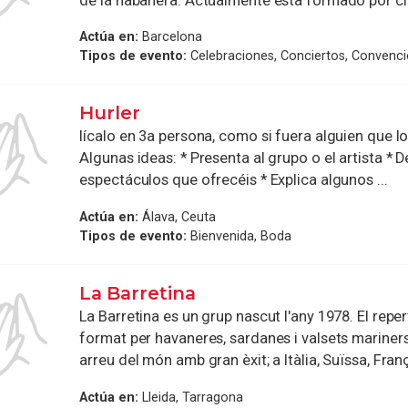
de la habanera. Actualmente està formado por cin
Actúa en:
Barcelona
Tipos de evento:
Celebraciones, Conciertos, Convenc
Hurler
lícalo en 3a persona, como si fuera alguien que l
Algunas ideas: * Presenta al grupo o el artista * D
espectáculos que ofrecéis * Explica algunos ...
Actúa en:
Álava, Ceuta
Tipos de evento:
Bienvenida, Boda
La Barretina
La Barretina es un grup nascut l'any 1978. El reper
format per havaneres, sardanes i valsets mariner
arreu del món amb gran èxit; a Itàlia, Suïssa, Franç
Actúa en:
Lleida, Tarragona