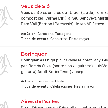
Veus de Sió
Veus de Siò es un grup de l´Urgell (Lleida) format
compost per: Carme Mir (1a. veu Genoveva Martin
Pere Vall (Baríton i Percussió) Josep Mª Esteve ...
Actúa en:
Barcelona, Tarragona
Tipos de evento:
Conciertos, Fiesta mayor
Borinquen
Borinquen es un grup d’ havaneres creat l’any 19
per: Ramón Olive: (bariton baix i guitarra) Lluis Vall
guitarra) Adolf Bouis(Tenor) Josep ...
Actúa en:
Barcelona, Lleida
Tipos de evento:
Celebraciones, Fiesta mayor
Aires del Vallès
Grup d'Havaneres de Sabadell, el nostre repertor