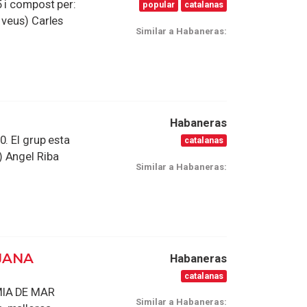
5 i compost per:
popular
catalanas
 veus) Carles
Similar a Habaneras:
Habaneras
. El grup esta
catalanas
) Angel Riba
Similar a Habaneras:
JANA
Habaneras
catalanas
MIA DE MAR
Similar a Habaneras: