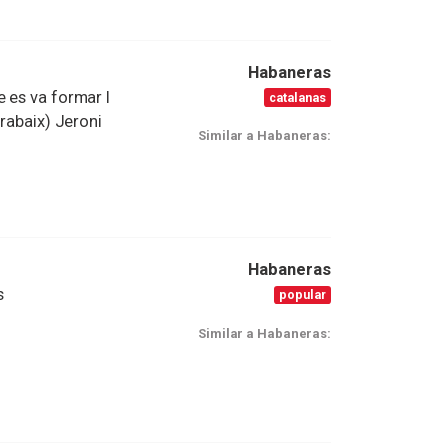
Habaneras
 es va formar l
catalanas
trabaix) Jeroni
Similar a Habaneras:
Habaneras
s
popular
Similar a Habaneras: