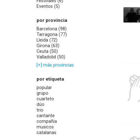
Festivales (6)
Eventos (5)
por provincia
Barcelona (98)
Tarragona (77)
Lleida (72)
Girona (63)
Ceuta (50)
Valladolid (50)
[+] más provincias
por etiqueta
popular
grupo
cuarteto
dúo
trio
cantante
compañia
musicos
catalanas