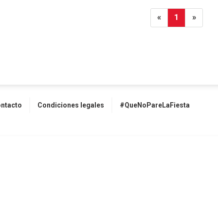
«
1
»
ntacto
Condiciones legales
#QueNoPareLaFiesta