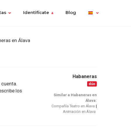
tas
Identifícate
Blog
eras en Álava
Habaneras
o cuenta.
dúo
escribe los
Similar a Habaneras en
Álava:
Compañía Teatro en Álava
Animación en Álava