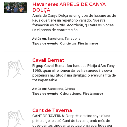
Havaneres ARRELS DE CANYA
DOLÇA
Arrels de Canya Dolça es un grupo de habaneras de
Reus que tiene un repertorio variado. Nuestra
formación es de trío. Acordeón, guitarra y 3 voces.
En el precio de contratación ...
Actúa en:
Barcelona, Tarragona
Tipos de evento:
Conciertos,
Fiesta mayor
Cavall Bernat
El grup Cavall Bernat fou fundat a Platja d'Aro l'any
1965, quan el fenómen de les havaneres i la seva
posterior i multitudinària divulgació eren una fita del
tot impensable. El ...
Actúa en:
Barcelona, Girona
Tipos de evento:
Celebraciones,
Fiesta mayor
Cant de Taverna
CANT DE TAVERNA: Després de cinc anys d’una
primera generació Cant de taverna, amb més de
dues-centes cinquanta actuacions repartides per