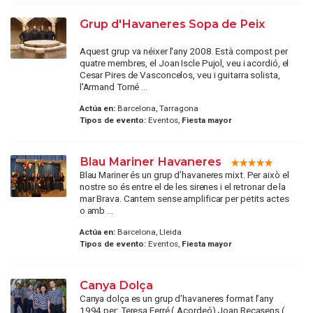
Grup d'Havaneres Sopa de Peix
Aquest grup va néixer l'any 2008. Està compost per
quatre membres, el Joan Iscle Pujol, veu i acordió, el
Cesar Pires de Vasconcelos, veu i guitarra solista,
l'Armand Torné ...
Actúa en:
Barcelona, Tarragona
Tipos de evento:
Eventos,
Fiesta mayor
Blau Mariner Havaneres
Blau Mariner és un grup d’havaneres mixt. Per això el
nostre so és entre el de les sirenes i el retronar de la
mar Brava. Cantem sense amplificar per petits actes
o amb ...
Actúa en:
Barcelona, Lleida
Tipos de evento:
Eventos,
Fiesta mayor
Canya Dolça
Canya dolça es un grup d’havaneres format l’any
1994 per: Teresa Ferré ( Acordeó) Joan Recasens (