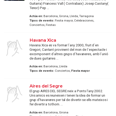
Guitarra) Francesc Vall ( Contrabaix) Josep Castany(
Tenor) Pep ...
Actúa en:
Barcelona, Girona, Lleida, Tarragona
Tipos de evento:
Fiesta mayor, Celebraciones,
Conciertos, Fiestas
Havana Xica
Havana Xica es va formar l´any 2000, fruit d´en
Gregori, Cantant provinent del mon de l´espectacle i
excomponent d´altres grups d´havaneres, amb l´unió
de dues guitarres ...
Actúa en:
Barcelona, Lleida
Tipos de evento:
Conciertos,
Fiesta mayor
Aires del Segre
El grup AIRES DEL SEGRE neix a Ponts l'any 2002.
Uns amics es reuneixen i tenen la idea de formar un
grup d'havaneres per tal de divertir-se ells mateixos i
fer divertir a tothom. ...
Actúa en:
Barcelona, Girona