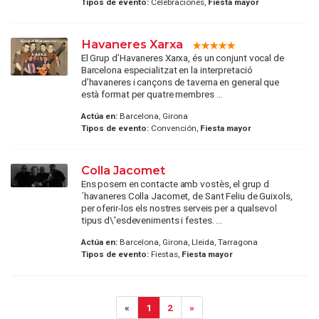
Tipos de evento:
Celebraciones,
Fiesta mayor
Havaneres Xarxa
El Grup d’Havaneres Xarxa, és un conjunt vocal de
Barcelona especialitzat en la interpretació
d’havaneres i cançons de taverna en general que
està format per quatre membres ...
Actúa en:
Barcelona, Girona
Tipos de evento:
Convención,
Fiesta mayor
Colla Jacomet
Ens posem en contacte amb vostès, el grup d
´havaneres Colla Jacomet, de Sant Feliu de Guixols,
per oferir-los els nostres serveis per a qualsevol
tipus d\'esdeveniments i festes. ...
Actúa en:
Barcelona, Girona, Lleida, Tarragona
Tipos de evento:
Fiestas,
Fiesta mayor
«
1
2
»