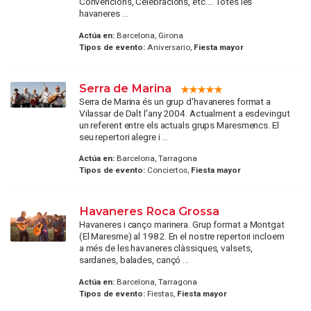
Convencions, Celebracions, etc.... Totes les
havaneres ...
Actúa en:
Barcelona, Girona
Tipos de evento:
Aniversario,
Fiesta mayor
Serra de Marina
Serra de Marina és un grup d'havaneres format a
Vilassar de Dalt l'any 2004. Actualment a esdevingut
un referent entre els actuals grups Maresmencs. El
seu repertori alegre i ...
Actúa en:
Barcelona, Tarragona
Tipos de evento:
Conciertos,
Fiesta mayor
Havaneres Roca Grossa
Havaneres i canço marinera. Grup format a Montgat
(El Maresme) al 1982. En el nostre repertori incloem
a més de les havaneres clàssiques, valsets,
sardanes, balades, cançó ...
Actúa en:
Barcelona, Tarragona
Tipos de evento:
Fiestas,
Fiesta mayor