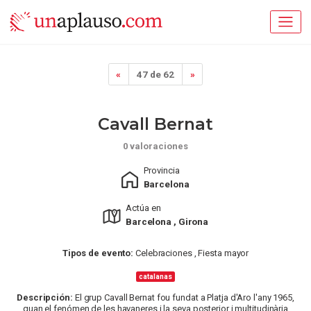
«
47 de 62
»
Cavall Bernat
0 valoraciones
Provincia
Barcelona
Actúa en
Barcelona , Girona
Tipos de evento:
Celebraciones , Fiesta mayor
catalanas
Descripción:
El grup Cavall Bernat fou fundat a Platja d'Aro l'any 1965,
quan el fenómen de les havaneres i la seva posterior i multitudinària