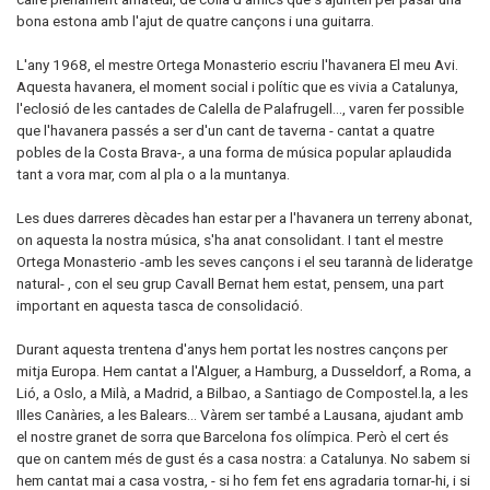
bona estona amb l'ajut de quatre cançons i una guitarra.
L'any 1968, el mestre Ortega Monasterio escriu l'havanera El meu Avi.
Aquesta havanera, el moment social i polític que es vivia a Catalunya,
l'eclosió de les cantades de Calella de Palafrugell..., varen fer possible
que l'havanera passés a ser d'un cant de taverna - cantat a quatre
pobles de la Costa Brava-, a una forma de música popular aplaudida
tant a vora mar, com al pla o a la muntanya.
Les dues darreres dècades han estar per a l'havanera un terreny abonat,
on aquesta la nostra música, s'ha anat consolidant. I tant el mestre
Ortega Monasterio -amb les seves cançons i el seu tarannà de lideratge
natural- , con el seu grup Cavall Bernat hem estat, pensem, una part
important en aquesta tasca de consolidació.
Durant aquesta trentena d'anys hem portat les nostres cançons per
mitja Europa. Hem cantat a l'Alguer, a Hamburg, a Dusseldorf, a Roma, a
Lió, a Oslo, a Milà, a Madrid, a Bilbao, a Santiago de Compostel.la, a les
Illes Canàries, a les Balears... Vàrem ser també a Lausana, ajudant amb
el nostre granet de sorra que Barcelona fos olímpica. Però el cert és
que on cantem més de gust és a casa nostra: a Catalunya. No sabem si
hem cantat mai a casa vostra, - si ho fem fet ens agradaria tornar-hi, i si