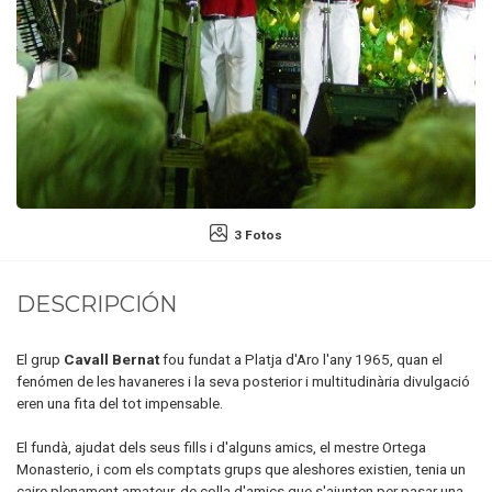
3 Fotos
DESCRIPCIÓN
El grup
Cavall Bernat
fou fundat a Platja d'Aro l'any 1965, quan el
fenómen de les havaneres i la seva posterior i multitudinària divulgació
eren una fita del tot impensable.
El fundà, ajudat dels seus fills i d'alguns amics, el mestre Ortega
Monasterio, i com els comptats grups que aleshores existien, tenia un
caire plenament amateur, de colla d'amics que s'ajunten per pasar una