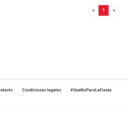
«
1
»
ntacto
Condiciones legales
#QueNoPareLaFiesta