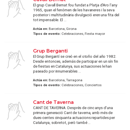
El grup Cavall Bernat fou fundat a Platja d'Aro l'any
1965, quan el fenómen de les havaneres i la seva
posterior i multitudinària divulgació eren una fita del
tot impensable. El ...
Actúa en:
Barcelona, Girona
Tipos de evento:
Celebraciones, Fiesta mayor
Grup Berganti
El Grup Bergantí se creó en el otoño del año 1982.
Desde entonces, además de participar en un sín fin
de fiestas en Catalunya, sus actuaciones le han
paseado por innumerables ...
Actúa en:
Barcelona, Tarragona
Tipos de evento:
Celebraciones, Conciertos
Cant de Taverna
CANT DE TAVERNA: Després de cinc anys d’una
primera generació Cant de taverna, amb més de
dues-centes cinquanta actuacions repartides per
Catalunya, sobretot, però també ...