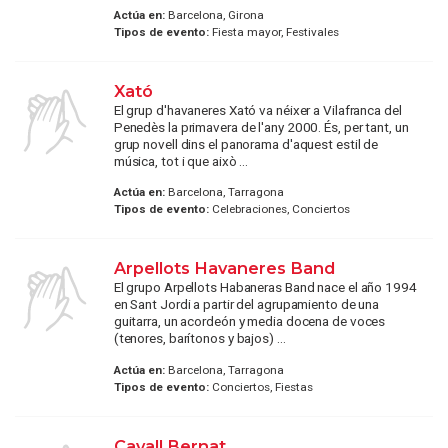
Actúa en:
Barcelona, Girona
Tipos de evento:
Fiesta mayor, Festivales
Xató
El grup d'havaneres Xató va néixer a Vilafranca del
Penedès la primavera de l'any 2000. És, per tant, un
grup novell dins el panorama d'aquest estil de
música, tot i que això ...
Actúa en:
Barcelona, Tarragona
Tipos de evento:
Celebraciones, Conciertos
Arpellots Havaneres Band
El grupo Arpellots Habaneras Band nace el año 1994
en Sant Jordi a partir del agrupamiento de una
guitarra, un acordeón y media docena de voces
(tenores, barítonos y bajos) ...
Actúa en:
Barcelona, Tarragona
Tipos de evento:
Conciertos, Fiestas
Cavall Bernat