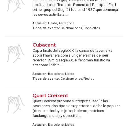
localitzat a les Terres de Ponent del Principat. És el
primer grup del Segrià i fou en el 1987 que començà
les seves activitats ...
Actúa en:
Lleida, Tarragona
Tipos de evento:
Celebraciones, Conciertos
Cubacant
Cap a finals del segle XIX, la cançó de taverna va
acollir l’havanera com a un gènere més del seu
repertori. A mig segle XX, el fenomen turístic va
arraconar l’hàbit ...
Actúa en:
Barcelona, Lleida
Tipos de evento:
Celebraciones, Fiestas
Quart Creixent
Quart Creixent propone e interpreta, según las
ocasiones, dos tipos de repertorios: de baile popular
(donde se incluyen jotas, boleros, mateixes,
fandangos, etc.) y de recital ...
Actúa en:
Barcelona, Lleida