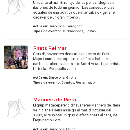
Un canto al mar. El reflejo de las penas, alegrias e
ilusiones de todo un gremio. Las conseqüencias
sociales de una política que intentaba oxigenar el
cadaver de un gran imperio ...
Actúa en:
Barcelona, Tarragona
Tipos de evento:
Celebraciones, Fiestas
Pirats Pel Mar
Grup d\'havaneres dedicat a concerts de Festa
Major i cantades populars de música habanera,
rumba catalana, valsets etc. Són 4 veus 1 guitarrista
i 1 teclat. Pel públic variat ...
Actúa en:
Barcelona, Girona
Tipos de evento:
Eventos, Fiesta mayor
Mariners de Riera
El grup matadeperenc d'havaneres Mariners de Riera
va iniciar els seus assaigs el mes d'Octubre del
1982, al reunir-se un grup d’afeccionats al cant, de
l’Agrupació Coral ...
Actúa en:
Barcelona, Lleida