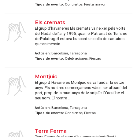
Tipos de evento:
Conciertos, Fiesta mayor
Els cremats
El grup d’havaneres Els cremats va néixer pels volts
del Nadal de l’any 1995, quan el Patronat de Turisme
de Palafrugell estava buscant un colla de cantaires
que animessin ...
Actúa en:
Barcelona, Tarragona
Tipos de evento:
Celebraciones, Fiestas
Montjuic
El grup d´Havaneres Montjuïc es va fundar fa setze
anys. Els nostres començamens vàren ser al barri del
port, prop de la muntanya de Montjuïc. D'aquí be el
seu nom. El nostre ...
Actúa en:
Barcelona, Tarragona
Tipos de evento:
Conciertos, Fiestas
Terra Ferma
Terra Ferma és el grup d'havaneres identificat i