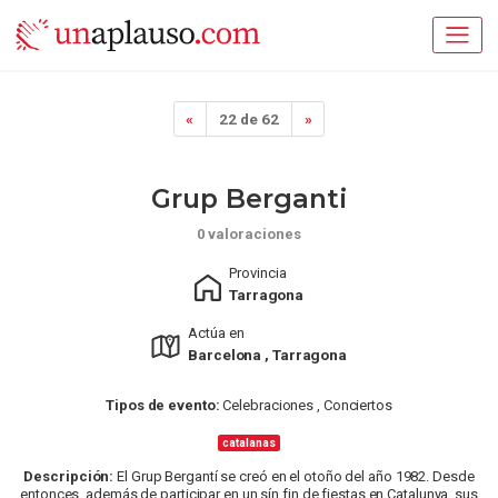
«
22 de 62
»
Grup Berganti
0 valoraciones
Provincia
Tarragona
Actúa en
Barcelona , Tarragona
Tipos de evento:
Celebraciones , Conciertos
catalanas
Descripción:
El Grup Bergantí se creó en el otoño del año 1982. Desde
entonces, además de participar en un sín fin de fiestas en Catalunya, sus