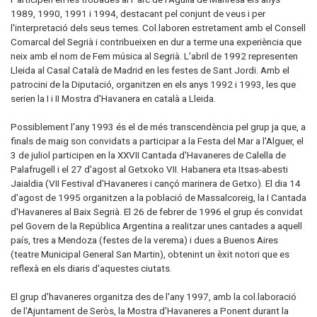
1989, 1990, 1991 i 1994, destacant pel conjunt de veus i per
l'interpretació dels seus temes. Col.laboren estretament amb el Consell
Comarcal del Segrià i contribueixen en dur a terme una experiència que
neix amb el nom de Fem música al Segrià. L'abril de 1992 representen
Lleida al Casal Català de Madrid en les festes de Sant Jordi. Amb el
patrocini de la Diputació, organitzen en els anys 1992 i 1993, les que
serien la I i II Mostra d'Havanera en català a Lleida.
Possiblement l'any 1993 és el de més transcendència pel grup ja que, a
finals de maig son convidats a participar a la Festa del Mar a l'Alguer, el
3 de juliol participen en la XXVII Cantada d'Havaneres de Calella de
Palafrugell i el 27 d'agost al Getxoko VII. Habanera eta Itsas-abesti
Jaialdia (VII Festival d'Havaneres i cançó marinera de Getxo). El dia 14
d'agost de 1995 organitzen a la població de Massalcoreig, la I Cantada
d'Havaneres al Baix Segrià. El 26 de febrer de 1996 el grup és convidat
pel Govern de la República Argentina a realitzar unes cantades a aquell
país, tres a Mendoza (festes de la verema) i dues a Buenos Aires
(teatre Municipal General San Martin), obtenint un èxit notori que es
reflexà en els diaris d'aquestes ciutats.
El grup d'havaneres organitza des de l'any 1997, amb la col.laboració
de l'Ajuntament de Seròs, la Mostra d'Havaneres a Ponent durant la