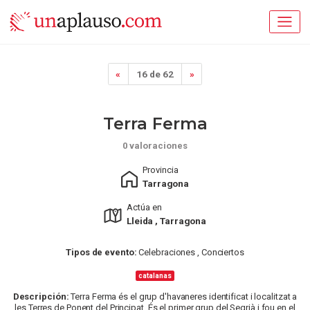
«
16 de 62
»
Terra Ferma
0 valoraciones
Provincia
Tarragona
Actúa en
Lleida , Tarragona
Tipos de evento:
Celebraciones , Conciertos
catalanas
Descripción:
Terra Ferma és el grup d'havaneres identificat i localitzat a
les Terres de Ponent del Principat. És el primer grup del Segrià i fou en el