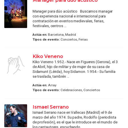
Manager para dúo acústico Buscamos manager
con experiencia nacional e internacional para
contratación en eventos medievales, ferias,
festivales, centros ...
Actúa en:
Barcelona, Madrid
Tipos de evento:
Conciertos, Ferias
Kiko Veneno
Kiko Veneno 1.952.- Nace en Figueres (Gerona), el 3
de Abril, hijo de militar y de mujer de su casa de
Sidamunt (Lérida), hoy Sidamon. 1.954.- Su familia
se traslada, también ...
Actúa en:
Array
Tipos de evento:
Celebraciones, Conciertos
Ismael Serrano
Ismael Serrano nace en Vallecas (Madrid) el 9 de
marzo del año 1974. Su padre, Rodolfo (periodista
de profesión), es el que le introduce en el mundo de
los cantautores, escuchando ...