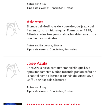
Actúa en:
Array
Tipos de evento:
Conciertos, Fiestas
Atientas
El cruce del «feeling» y del «duende», del jazz y del
flamenco, por un trío singular. Formado en 1998,
Atientas reúne tres personalidades abiertas a otros
continentes musicales ...
Actúa en:
Barcelona, Girona
Tipos de evento:
Conciertos, Festivales
José Azula
José Azula es un cantautor madrileño que lleva
aproximadamente 6 años tocando por los cafés de
la capital como Libertad 8, Rincón del Arte Nuevo,
Café Zanzibar, sala Clamores... ...
Actúa en:
Array
Tipos de evento:
Conciertos, Fiestas
Manager para dúo acústico