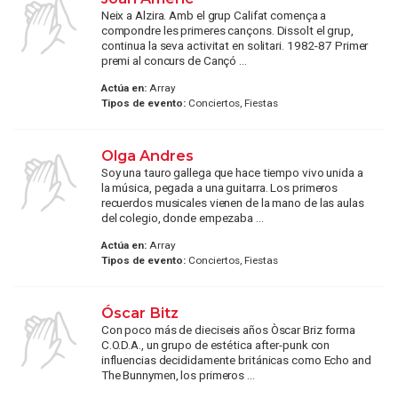
Neix a Alzira. Amb el grup Califat comença a
compondre les primeres cançons. Dissolt el grup,
continua la seva activitat en solitari. 1982-87 Primer
premi al concurs de Cançó ...
Actúa en:
Array
Tipos de evento:
Conciertos, Fiestas
Olga Andres
Soy una tauro gallega que hace tiempo vivo unida a
la música, pegada a una guitarra. Los primeros
recuerdos musicales vienen de la mano de las aulas
del colegio, donde empezaba ...
Actúa en:
Array
Tipos de evento:
Conciertos, Fiestas
Óscar Bitz
Con poco más de dieciseis años Òscar Briz forma
C.O.D.A., un grupo de estética after-punk con
influencias decididamente británicas como Echo and
The Bunnymen, los primeros ...