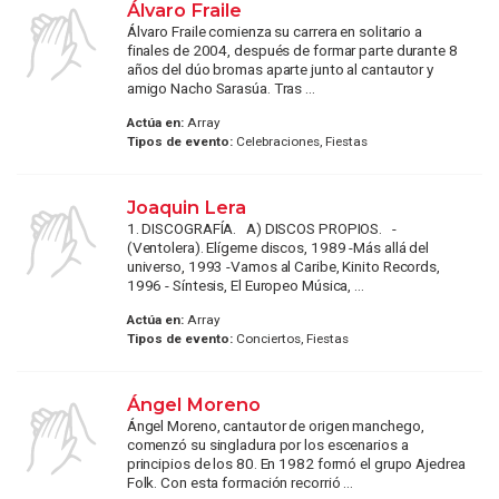
Álvaro Fraile
Álvaro Fraile comienza su carrera en solitario a
finales de 2004, después de formar parte durante 8
años del dúo bromas aparte junto al cantautor y
amigo Nacho Sarasúa. Tras ...
Actúa en:
Array
Tipos de evento:
Celebraciones, Fiestas
Joaquin Lera
1. DISCOGRAFÍA. A) DISCOS PROPIOS. -
(Ventolera). Elígeme discos, 1989 -Más allá del
universo, 1993 -Vamos al Caribe, Kinito Records,
1996 - Síntesis, El Europeo Música, ...
Actúa en:
Array
Tipos de evento:
Conciertos, Fiestas
Ángel Moreno
Ángel Moreno, cantautor de origen manchego,
comenzó su singladura por los escenarios a
principios de los 80. En 1982 formó el grupo Ajedrea
Folk. Con esta formación recorrió ...