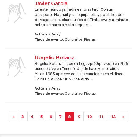
Javier Garcia
En este mundo ya nadie es forastero. Con un
pasaporte Hotmail y sin equipaje hay posibilidades
de viajar a escuchar música de Zimbabwe y al minuto
salir a Jamaica a bailar reggae. ...
Actúa en:
Array
Tipos de evento:
Conciertos, Fiestas
Rogelio Botanz
Rogelio Botanz : nace en Legazpi (Gipuzkoa) en l956
aunque vive en Tenerife desde hace veinte años.
Ya en 1985 aparece con sus canciones en el disco
LA NUEVA CANCIÓN CANARIA ...
Actúa en:
Array
Tipos de evento:
Conciertos, Fiestas
«
3
4
5
6
7
8
9
10
11
12
»