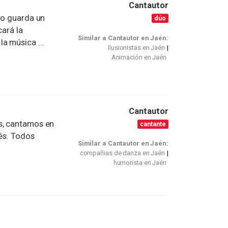
Cantautor
ro guarda un
dúo
cará la
Similar a Cantautor en Jaén:
a música ...
Ilusionistas en Jaén
Animación en Jaén
Cantautor
s, cantamos en
cantante
lés. Todos
Similar a Cantautor en Jaén:
compañias de danza en Jaén
humorista en Jaén