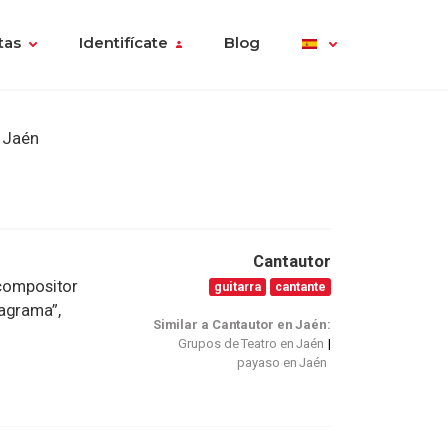
tas
Identifícate
Blog
 Jaén
Cantautor
 compositor
guitarra
cantante
agrama”,
Similar a Cantautor en Jaén:
Grupos de Teatro en Jaén
payaso en Jaén