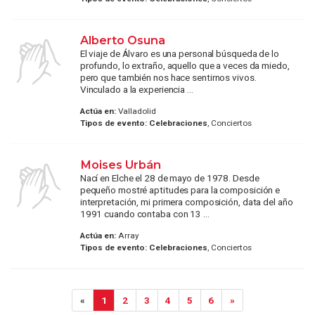
Alberto Osuna
El viaje de Álvaro es una personal búsqueda de lo
profundo, lo extraño, aquello que a veces da miedo,
pero que también nos hace sentirnos vivos.
Vinculado a la experiencia ...
Actúa en:
Valladolid
Tipos de evento:
Celebraciones
, Conciertos
Moises Urbán
Nací en Elche el 28 de mayo de 1978. Desde
pequeño mostré aptitudes para la composición e
interpretación, mi primera composición, data del año
1991 cuando contaba con 13 ...
Actúa en:
Array
Tipos de evento:
Celebraciones
, Conciertos
«
1
2
3
4
5
6
»