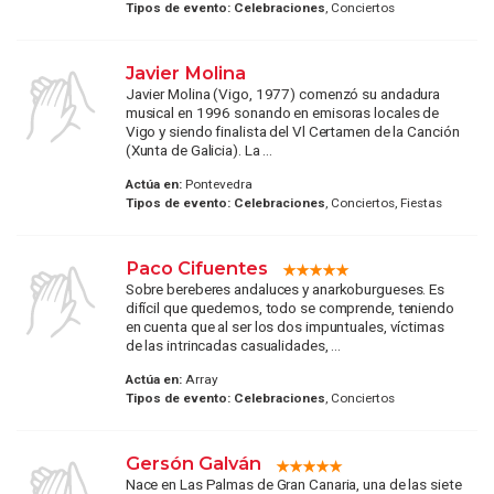
Tipos de evento:
Celebraciones
, Conciertos
Javier Molina
Javier Molina (Vigo, 1977) comenzó su andadura
musical en 1996 sonando en emisoras locales de
Vigo y siendo finalista del Vl Certamen de la Canción
(Xunta de Galicia). La ...
Actúa en:
Pontevedra
Tipos de evento:
Celebraciones
, Conciertos, Fiestas
Paco Cifuentes
Sobre bereberes andaluces y anarkoburgueses. Es
difícil que quedemos, todo se comprende, teniendo
en cuenta que al ser los dos impuntuales, víctimas
de las intrincadas casualidades, ...
Actúa en:
Array
Tipos de evento:
Celebraciones
, Conciertos
Gersón Galván
Nace en Las Palmas de Gran Canaria, una de las siete