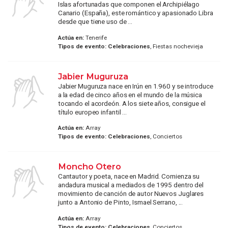
Islas afortunadas que componen el Archipiélago
Canario (España), este romántico y apasionado Libra
desde que tiene uso de ...
Actúa en:
Tenerife
Tipos de evento:
Celebraciones
, Fiestas nochevieja
Jabier Muguruza
Jabier Muguruza nace en Irún en 1.960 y se introduce
a la edad de cinco años en el mundo de la música
tocando el acordeón. A los siete años, consigue el
título europeo infantil ...
Actúa en:
Array
Tipos de evento:
Celebraciones
, Conciertos
Moncho Otero
Cantautor y poeta, nace en Madrid. Comienza su
andadura musical a mediados de 1995 dentro del
movimiento de canción de autor Nuevos Juglares
junto a Antonio de Pinto, Ismael Serrano, ...
Actúa en:
Array
Tipos de evento:
Celebraciones
, Conciertos