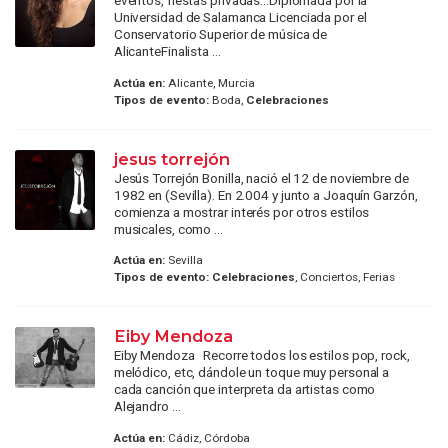
eventos, fiestas privadas...Diplomada por la
Universidad de Salamanca Licenciada por el
Conservatorio Superior de música de
AlicanteFinalista ...
Actúa en:
Alicante, Murcia
Tipos de evento:
Boda,
Celebraciones
jesus torrejón
Jesús Torrejón Bonilla, nació el 12 de noviembre de
1982 en (Sevilla). En 2.004 y junto a Joaquín Garzón,
comienza a mostrar interés por otros estilos
musicales, como ...
Actúa en:
Sevilla
Tipos de evento:
Celebraciones
, Conciertos, Ferias
Eiby Mendoza
Eiby Mendoza Recorre todos los estilos pop, rock,
melódico, etc, dándole un toque muy personal a
cada canción que interpreta da artistas como
Alejandro ...
Actúa en:
Cádiz, Córdoba