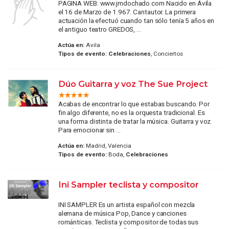
PAGINA WEB: www.jmdochado.com Nacido en Ávila
el 16 de Marzo de 1.967. Cantautor. La primera
actuación la efectuó cuando tan sólo tenía 5 años en
el antiguo teatro GREDOS, ...
Actúa en:
Avila
Tipos de evento:
Celebraciones
, Conciertos
Dúo Guitarra y voz The Sue Project
Acabas de encontrar lo que estabas buscando. Por
fin algo diferente, no es la orquesta tradicional. Es
una forma distinta de tratar la música. Guitarra y voz.
Para emocionar sin ...
Actúa en:
Madrid, Valencia
Tipos de evento:
Boda,
Celebraciones
Ini Sampler teclista y compositor
INI SAMPLER Es un artista español con mezcla
alemana de música Pop, Dance y canciones
románticas. Teclista y compositor de todas sus