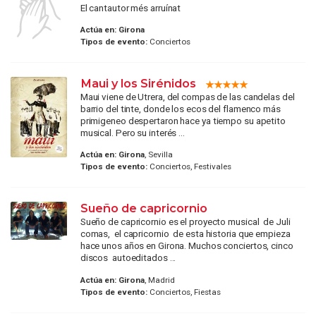
El cantautor més arruínat
Actúa en:
Girona
Tipos de evento:
Conciertos
Maui y los Sirénidos
Maui viene de Utrera, del compas de las candelas del
barrio del tinte, donde los ecos del flamenco más
primigeneo despertaron hace ya tiempo su apetito
musical. Pero su interés ...
Actúa en:
Girona
, Sevilla
Tipos de evento:
Conciertos, Festivales
Sueño de capricornio
Sueño de capricornio es el proyecto musical de Juli
comas, el capricornio de esta historia que empieza
hace unos años en Girona. Muchos conciertos, cinco
discos autoeditados ...
Actúa en:
Girona
, Madrid
Tipos de evento:
Conciertos, Fiestas