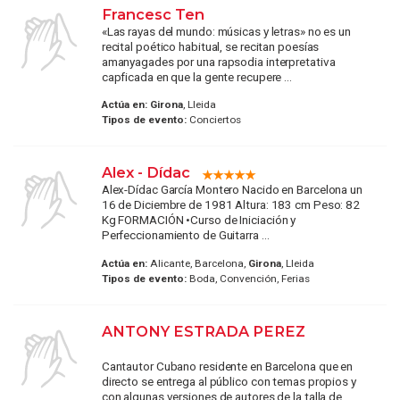
Francesc Ten
«Las rayas del mundo: músicas y letras» no es un
recital poético habitual, se recitan poesías
amanyagades por una rapsodia interpretativa
capficada en que la gente recupere ...
Actúa en:
Girona
, Lleida
Tipos de evento:
Conciertos
Alex - Dídac
Alex-Dídac García Montero Nacido en Barcelona un
16 de Diciembre de 1981 Altura: 183 cm Peso: 82
Kg FORMACIÓN •Curso de Iniciación y
Perfeccionamiento de Guitarra ...
Actúa en:
Alicante, Barcelona,
Girona
, Lleida
Tipos de evento:
Boda, Convención, Ferias
ANTONY ESTRADA PEREZ
Cantautor Cubano residente en Barcelona que en
directo se entrega al público con temas propios y
con algunas versiones de autores de la talla de