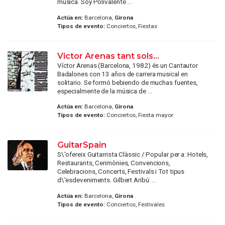
música. Soy Polivalente ...
Actúa en:
Barcelona,
Girona
Tipos de evento:
Conciertos, Fiestas
Victor Arenas tant sols...
Víctor Arenas (Barcelona, 1982) és un Cantautor
Badalones con 13 años de carrera musical en
solitario. Se formó bebiendo de muchas fuentes,
especialmente de la música de ...
Actúa en:
Barcelona,
Girona
Tipos de evento:
Conciertos, Fiesta mayor
GuitarSpain
S\'ofereix Guitarrista Clàssic / Popular per a: Hotels,
Restaurants, Cerimònies, Convencions,
Celebracions, Concerts, Festivals i Tot tipus
d\'esdeveniments. Gilbert Aribú: ...
Actúa en:
Barcelona,
Girona
Tipos de evento:
Conciertos, Festivales