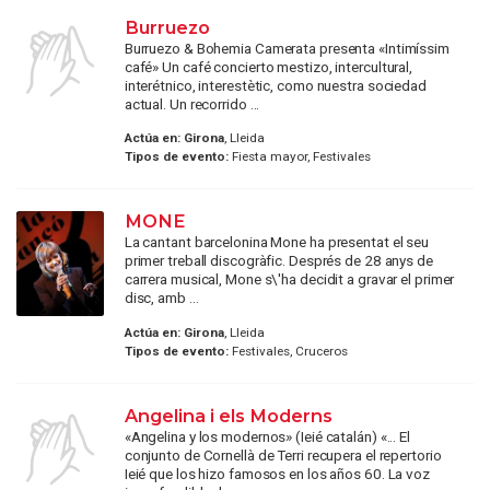
Burruezo
Burruezo & Bohemia Camerata presenta «Intimíssim
café» Un café concierto mestizo, intercultural,
interétnico, interestètic, como nuestra sociedad
actual. Un recorrido ...
Actúa en:
Girona
, Lleida
Tipos de evento:
Fiesta mayor, Festivales
MONE
La cantant barcelonina Mone ha presentat el seu
primer treball discogràfic. Després de 28 anys de
carrera musical, Mone s\'ha decidit a gravar el primer
disc, amb ...
Actúa en:
Girona
, Lleida
Tipos de evento:
Festivales, Cruceros
Angelina i els Moderns
«Angelina y los modernos» (Ieié catalán) «... El
conjunto de Cornellà de Terri recupera el repertorio
Ieié que los hizo famosos en los años 60. La voz