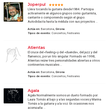
Joperpul
Lleva tocando la guitarra desde1984. Participa
activamente en algunos grupos como guitarrista,
cantante o componiendo según el grupo.
Autodidacta hasta la médula con sus proyectos ...
Actúa en:
Barcelona,
Girona
Tipos de evento:
Conciertos, Festivales
Atientas
El cruce del «feeling» y del «duende», del jazz y del
flamenco, por un trío singular. Formado en 1998,
Atientas reúne tres personalidades abiertas a otros
continentes musicales ...
Actúa en:
Barcelona,
Girona
Tipos de evento:
Conciertos, Festivales
Agala
Agala Normalmente somos un dueto formado por:
Laura Tomás al bajo y a las segundas voces y Marina
Tomás a la guitarra y a la voz. En ocasiones nos
acompaña ...