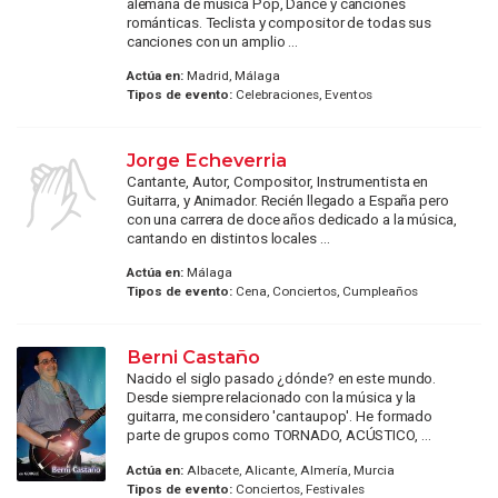
alemana de música Pop, Dance y canciones
románticas. Teclista y compositor de todas sus
canciones con un amplio ...
Actúa en:
Madrid, Málaga
Tipos de evento:
Celebraciones, Eventos
Jorge Echeverria
Cantante, Autor, Compositor, Instrumentista en
Guitarra, y Animador. Recién llegado a España pero
con una carrera de doce años dedicado a la música,
cantando en distintos locales ...
Actúa en:
Málaga
Tipos de evento:
Cena, Conciertos, Cumpleaños
Berni Castaño
Nacido el siglo pasado ¿dónde? en este mundo.
Desde siempre relacionado con la música y la
guitarra, me considero 'cantaupop'. He formado
parte de grupos como TORNADO, ACÚSTICO, ...
Actúa en:
Albacete, Alicante, Almería, Murcia
Tipos de evento:
Conciertos, Festivales