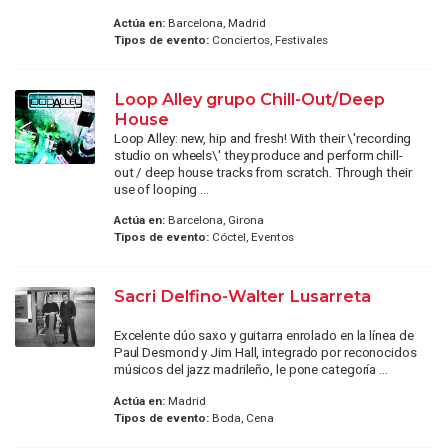
Actúa en:
Barcelona, Madrid
Tipos de evento:
Conciertos, Festivales
Loop Alley grupo Chill-Out/Deep
House
Loop Alley: new, hip and fresh! With their \'recording
studio on wheels\' they produce and perform chill-
out / deep house tracks from scratch. Through their
use of looping ...
Actúa en:
Barcelona, Girona
Tipos de evento:
Cóctel, Eventos
Sacri Delfino-Walter Lusarreta
Excelente dúo saxo y guitarra enrolado en la línea de
Paul Desmond y Jim Hall, integrado por reconocidos
músicos del jazz madrileño, le pone categoría ...
Actúa en:
Madrid
Tipos de evento:
Boda, Cena