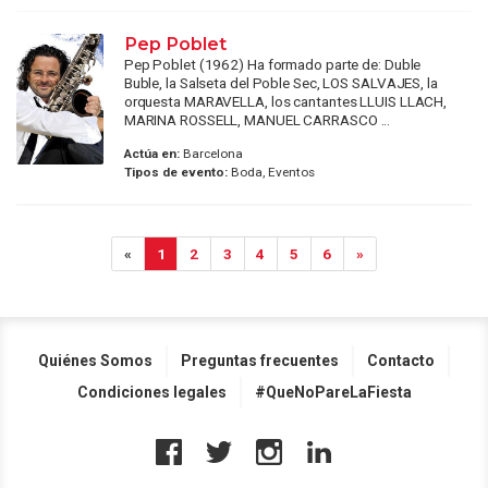
Pep Poblet
Pep Poblet (1962) Ha formado parte de: Duble
Buble, la Salseta del Poble Sec, LOS SALVAJES, la
orquesta MARAVELLA, los cantantes LLUIS LLACH,
MARINA ROSSELL, MANUEL CARRASCO ...
Actúa en:
Barcelona
Tipos de evento:
Boda, Eventos
«
1
2
3
4
5
6
»
Quiénes Somos
Preguntas frecuentes
Contacto
Condiciones legales
#QueNoPareLaFiesta