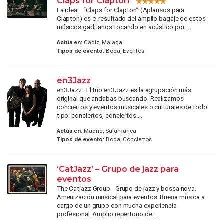
Claps for Clapton
La idea: “Claps for Clapton” (Aplausos para
Clapton) es el resultado del amplio bagaje de estos
músicos gaditanos tocando en acústico por ...
Actúa en:
Cádiz, Málaga
Tipos de evento:
Boda, Eventos
en3Jazz
en3Jazz El trío en3Jazz es la agrupación más
original que andabas buscando. Realizamos
conciertos y eventos musicales o culturales de todo
tipo: conciertos, conciertos ...
Actúa en:
Madrid, Salamanca
Tipos de evento:
Boda, Conciertos
‘CatJazz’ – Grupo de jazz para
eventos
The Catjazz Group - Grupo de jazz y bossa nova.
Amenización musical para eventos. Buena música a
cargo de un grupo con mucha experiencia
profesional. Amplio repertorio de ...