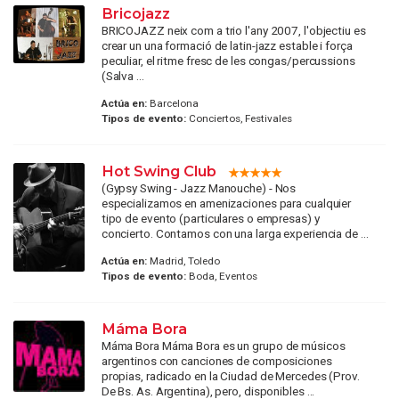
Bricojazz
BRICOJAZZ neix com a trio l'any 2007, l'objectiu es
crear un una formació de latin-jazz estable i força
peculiar, el ritme fresc de les congas/percussions
(Salva ...
Actúa en:
Barcelona
Tipos de evento:
Conciertos, Festivales
Hot Swing Club
(Gypsy Swing - Jazz Manouche) - Nos
especializamos en amenizaciones para cualquier
tipo de evento (particulares o empresas) y
concierto. Contamos con una larga experiencia de ...
Actúa en:
Madrid, Toledo
Tipos de evento:
Boda, Eventos
Máma Bora
Máma Bora Máma Bora es un grupo de músicos
argentinos con canciones de composiciones
propias, radicado en la Ciudad de Mercedes (Prov.
De Bs. As. Argentina), pero, disponibles ...