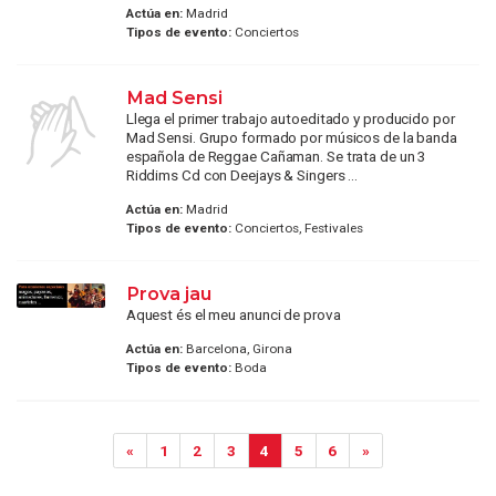
Actúa en:
Madrid
Tipos de evento:
Conciertos
Mad Sensi
Llega el primer trabajo autoeditado y producido por
Mad Sensi. Grupo formado por músicos de la banda
española de Reggae Cañaman. Se trata de un 3
Riddims Cd con Deejays & Singers ...
Actúa en:
Madrid
Tipos de evento:
Conciertos, Festivales
Prova jau
Aquest és el meu anunci de prova
Actúa en:
Barcelona, Girona
Tipos de evento:
Boda
«
1
2
3
4
5
6
»