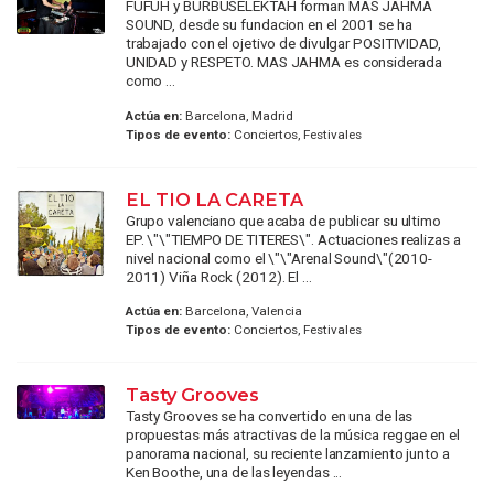
FUFUH y BURBUSELEKTAH forman MAS JAHMA
SOUND, desde su fundacion en el 2001 se ha
trabajado con el ojetivo de divulgar POSITIVIDAD,
UNIDAD y RESPETO. MAS JAHMA es considerada
como ...
Actúa en:
Barcelona, Madrid
Tipos de evento:
Conciertos, Festivales
EL TIO LA CARETA
Grupo valenciano que acaba de publicar su ultimo
EP. \"\"TIEMPO DE TITERES\". Actuaciones realizas a
nivel nacional como el \"\"Arenal Sound\"(2010-
2011) Viña Rock (2012). El ...
Actúa en:
Barcelona, Valencia
Tipos de evento:
Conciertos, Festivales
Tasty Grooves
Tasty Grooves se ha convertido en una de las
propuestas más atractivas de la música reggae en el
panorama nacional, su reciente lanzamiento junto a
Ken Boothe, una de las leyendas ...