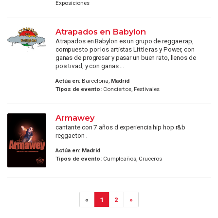
Exposiciones
Atrapados en Babylon
Atrapados en Babylon es un grupo de reggae rap,
compuesto por los artistas Little ras y Power, con
ganas de progresar y pasar un buen rato, llenos de
positivad, y con ganas ...
Actúa en:
Barcelona,
Madrid
Tipos de evento:
Conciertos, Festivales
Armawey
cantante con 7 años d experiencia hip hop r&b
reggaeton .
Actúa en:
Madrid
Tipos de evento:
Cumpleaños, Cruceros
«
1
2
»