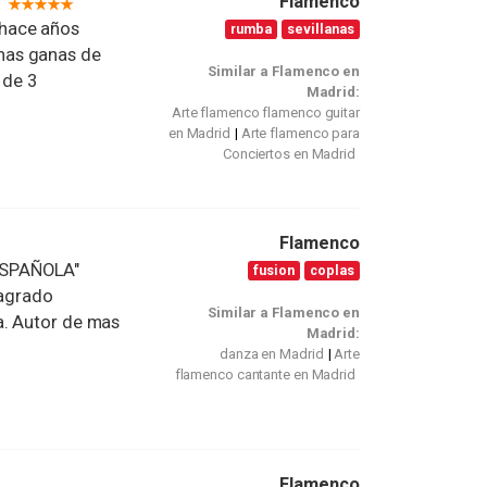
Flamenco
 hace años
rumba
sevillanas
has ganas de
Similar a Flamenco en
 de 3
Madrid:
Arte flamenco flamenco guitar
en Madrid
Arte flamenco para
Conciertos en Madrid
Flamenco
ESPAÑOLA"
fusion
coplas
sagrado
Similar a Flamenco en
a. Autor de mas
Madrid:
danza en Madrid
Arte
flamenco cantante en Madrid
Flamenco