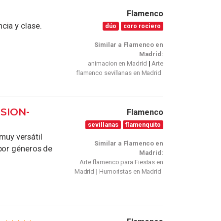
Flamenco
cia y clase.
dúo
coro rociero
Similar a Flamenco en
Madrid:
animacion en Madrid
Arte
flamenco sevillanas en Madrid
SION-
Flamenco
sevillanas
flamenquito
uy versátil
Similar a Flamenco en
 por géneros de
Madrid:
Arte flamenco para Fiestas en
Madrid
Humoristas en Madrid