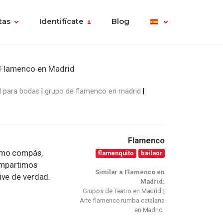
tas
Identifícate
Blog
Flamenco en Madrid
d para bodas
grupo de flamenco en madrid
Flamenco
smo compás,
flamenquito
bailaor
ompartimos
Similar a Flamenco en
ive de verdad.
Madrid:
Grupos de Teatro en Madrid
Arte flamenco rumba catalana
en Madrid