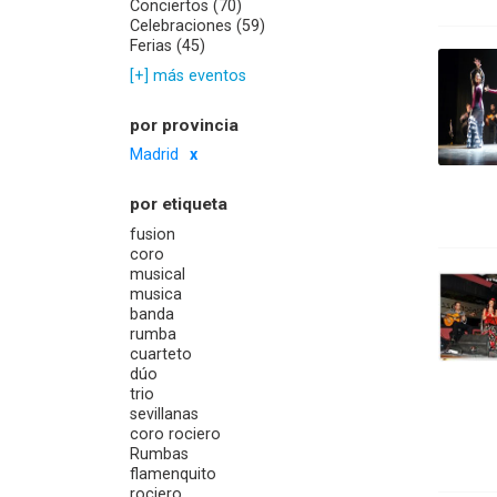
Conciertos (70)
Celebraciones (59)
Ferias (45)
[+] más eventos
por provincia
Madrid
por etiqueta
fusion
coro
musical
musica
banda
rumba
cuarteto
dúo
trio
sevillanas
coro rociero
Rumbas
flamenquito
rociero