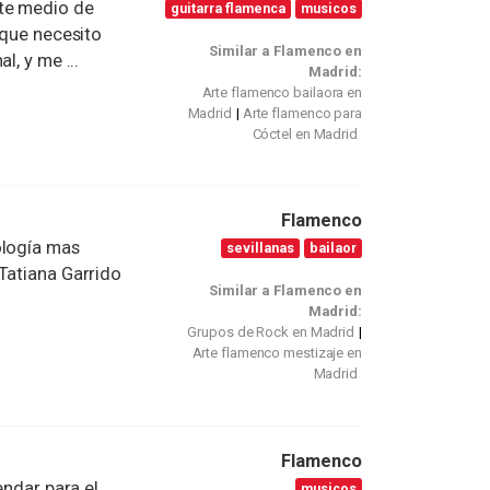
te medio de
guitarra flamenca
musicos
 que necesito
Similar a Flamenco en
l, y me ...
Madrid:
Arte flamenco bailaora en
Madrid
Arte flamenco para
Cóctel en Madrid
Flamenco
ología mas
sevillanas
bailaor
Tatiana Garrido
Similar a Flamenco en
Madrid:
Grupos de Rock en Madrid
Arte flamenco mestizaje en
Madrid
Flamenco
dar para el
musicos