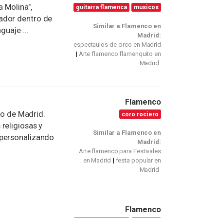
 Molina",
guitarra flamenca
musicos
ador dentro de
Similar a Flamenco en
guaje ...
Madrid:
espectaulos de circo en Madrid
Arte flamenco flamenquito en
Madrid
Flamenco
o de Madrid.
coro rociero
religiosas y
Similar a Flamenco en
 personalizando
Madrid:
Arte flamenco para Festivales
en Madrid
festa popular en
Madrid
Flamenco