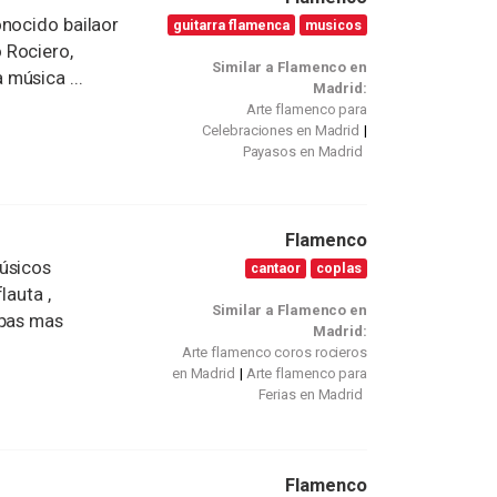
onocido bailaor
guitarra flamenca
musicos
 Rociero,
Similar a Flamenco en
música ...
Madrid:
Arte flamenco para
Celebraciones en Madrid
Payasos en Madrid
Flamenco
músicos
cantaor
coplas
lauta ,
Similar a Flamenco en
mpas mas
Madrid:
Arte flamenco coros rocieros
en Madrid
Arte flamenco para
Ferias en Madrid
Flamenco