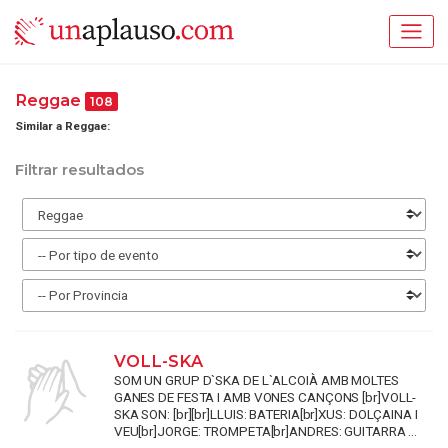
Reggae
108
Similar a Reggae:
Filtrar resultados
VOLL-SKA
SOM UN GRUP D`SKA DE L`ALCOIÀ AMB MOLTES
GANES DE FESTA I AMB VONES CANÇONS [br]VOLL-
SKA SON: [br][br]LLUIS: BATERIA[br]XUS: DOLÇAINA I
VEU[br]JORGE: TROMPETA[br]ANDRES: GUITARRA ...