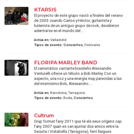
KTARSIS
El proyecto de este grupo nació a finales del verano
de 2003 cuando Carlos y Héctor, guitarrista y
baterista de un antiguo grupo de rock, decidieron
adentrarse en el mundo del ...
Actúa en:
Valladolid
Tipos de evento:
Conciertos
, Festivales
FLORIPA MARLEY BAND
El carismático cantante brasileño Alessandro
Venturelli ofrece un tributo a Bob Marley. Con un
aspecto, una voz y una energía muy parecidas a las
del mismísimo Bob, Alessandro ...
Actúa en:
Barcelona, Tarragona
Tipos de evento:
Boda,
Conciertos
Cultrum
Grup format l'any 2011 que té els seus orígens cap
l'any 2007 quan es van ajuntar dos amics entre la
Secuita i Vistabella (Tarragona), fent llargues