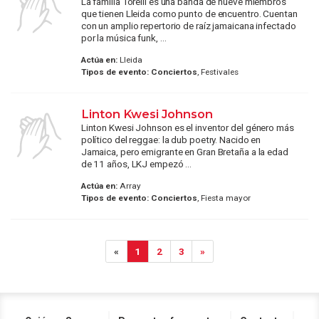
La familia Torelli es una banda de nueve miembros
que tienen Lleida como punto de encuentro. Cuentan
con un amplio repertorio de raíz jamaicana infectado
por la música funk, ...
Actúa en:
Lleida
Tipos de evento:
Conciertos
, Festivales
Linton Kwesi Johnson
Linton Kwesi Johnson es el inventor del género más
político del reggae: la dub poetry. Nacido en
Jamaica, pero emigrante en Gran Bretaña a la edad
de 11 años, LKJ empezó ...
Actúa en:
Array
Tipos de evento:
Conciertos
, Fiesta mayor
«
1
2
3
»