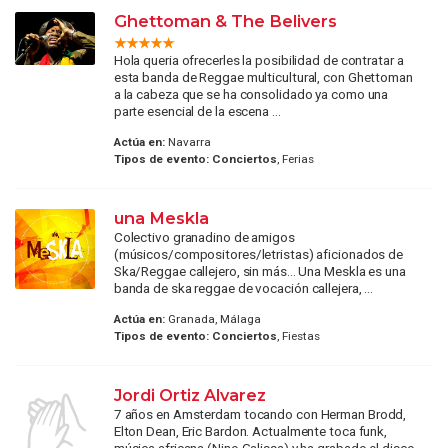
Ghettoman & The Belivers
Hola queria ofrecerles la posibilidad de contratar a
esta banda de Reggae multicultural, con Ghettoman
a la cabeza que se ha consolidado ya como una
parte esencial de la escena ...
Actúa en:
Navarra
Tipos de evento:
Conciertos
, Ferias
una Meskla
Colectivo granadino de amigos
(músicos/compositores/letristas) aficionados de
Ska/Reggae callejero, sin más... Una Meskla es una
banda de ska reggae de vocación callejera, ...
Actúa en:
Granada, Málaga
Tipos de evento:
Conciertos
, Fiestas
Jordi Ortiz Alvarez
7 años en Amsterdam tocando con Herman Brodd,
Elton Dean, Eric Bardon. Actualmente toca funk,