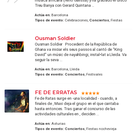
música africana (Nino Galissa) y ha grabado el disco
Treu Banya con Gerard Quintana ...
Actúa en:
Barcelona
Tipos de evento:
Celebraciones,
Conciertos
, Fiestas
Ousman Soldier
Ousman Soldier Procedent de la República de
Ghana va iniciar els seus passos al cantó de “King
David” un músic de nayahbingi, instal•lat a Lleida. Va
seguir la seva ...
Actúa en:
Barcelona, Lleida
Tipos de evento:
Conciertos
, Festivales
FE DE ERRATAS
Fe de Ratas surge en -una localidad - cuando, a
finales de , Maxi deja el grupo en el que cantaba
hasta entonces. Tras ganar el concurso de las
actividades culturales en , deciden ...
Actúa en:
Asturias
Tipos de evento:
Conciertos
, Fiestas nochevieja