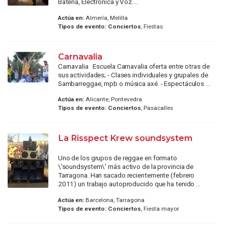
Batería, Electrónica y Voz....
Actúa en:
Almería, Melilla
Tipos de evento:
Conciertos
, Fiestas
Carnavalia
Carnavalia Escuela Carnavalia oferta entre otras de
sus actividades; - Clases individuales y grupales de
Sambarreggae, mpb o música axé. - Espectáculos ...
Actúa en:
Alicante, Pontevedra
Tipos de evento:
Conciertos
, Pasacalles
La Risspect Krew soundsystem
Uno de los grupos de reggae en formato
\'soundsystem\' más activo de la provincia de
Tarragona. Han sacado recientemente (febrero
2011) un trabajo autoproducido que ha tenido ...
Actúa en:
Barcelona, Tarragona
Tipos de evento:
Conciertos
, Fiesta mayor