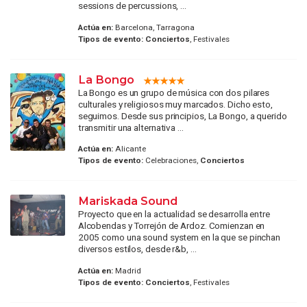
sessions de percussions, ...
Actúa en:
Barcelona, Tarragona
Tipos de evento:
Conciertos
, Festivales
La Bongo
La Bongo es un grupo de música con dos pilares
culturales y religiosos muy marcados. Dicho esto,
seguimos. Desde sus principios, La Bongo, a querido
transmitir una alternativa ...
Actúa en:
Alicante
Tipos de evento:
Celebraciones,
Conciertos
Mariskada Sound
Proyecto que en la actualidad se desarrolla entre
Alcobendas y Torrejón de Ardoz. Comienzan en
2005 como una sound system en la que se pinchan
diversos estilos, desde r&b, ...
Actúa en:
Madrid
Tipos de evento:
Conciertos
, Festivales