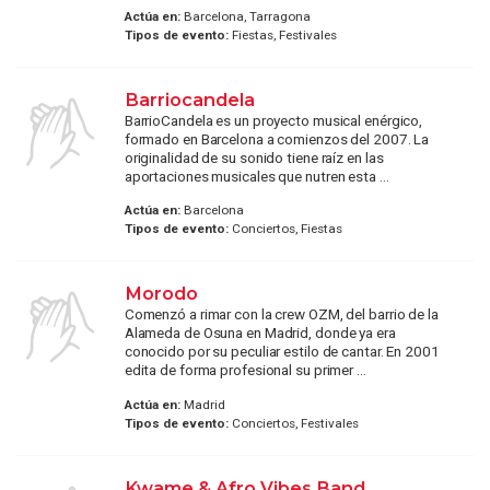
Actúa en:
Barcelona, Tarragona
Tipos de evento:
Fiestas, Festivales
Barriocandela
BarrioCandela es un proyecto musical enérgico,
formado en Barcelona a comienzos del 2007. La
originalidad de su sonido tiene raíz en las
aportaciones musicales que nutren esta ...
Actúa en:
Barcelona
Tipos de evento:
Conciertos, Fiestas
Morodo
Comenzó a rimar con la crew OZM, del barrio de la
Alameda de Osuna en Madrid, donde ya era
conocido por su peculiar estilo de cantar. En 2001
edita de forma profesional su primer ...
Actúa en:
Madrid
Tipos de evento:
Conciertos, Festivales
Kwame & Afro Vibes Band