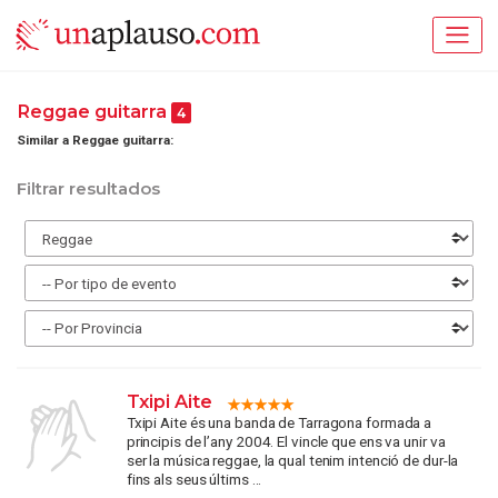
Reggae guitarra
4
Similar a Reggae guitarra:
Filtrar resultados
Txipi Aite
Txipi Aite és una banda de Tarragona formada a
principis de l’any 2004. El vincle que ens va unir va
ser la música reggae, la qual tenim intenció de dur-la
fins als seus últims ...