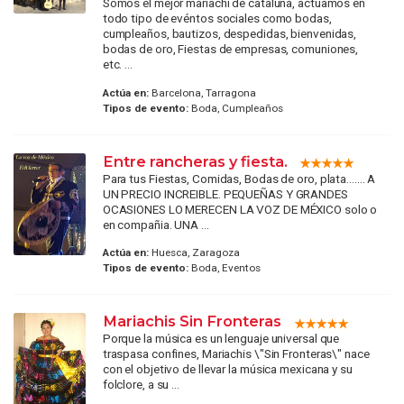
Somos el mejor mariachi de cataluña, actuamos en
todo tipo de evéntos sociales como bodas,
cumpleaños, bautizos, despedidas, bienvenidas,
bodas de oro, Fiestas de empresas, comuniones,
etc. ...
Actúa en:
Barcelona, Tarragona
Tipos de evento:
Boda, Cumpleaños
Entre rancheras y fiesta.
Para tus Fiestas, Comidas, Bodas de oro, plata....... A
UN PRECIO INCREIBLE. PEQUEÑAS Y GRANDES
OCASIONES LO MERECEN LA VOZ DE MÉXICO solo o
en compañia. UNA ...
Actúa en:
Huesca, Zaragoza
Tipos de evento:
Boda, Eventos
Mariachis Sin Fronteras
Porque la música es un lenguaje universal que
traspasa confines, Mariachis \"Sin Fronteras\" nace
con el objetivo de llevar la música mexicana y su
folclore, a su ...