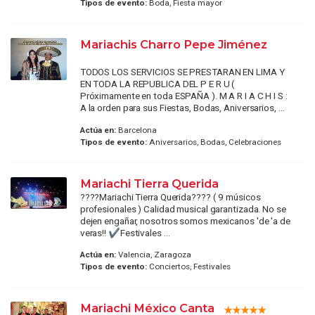
Tipos de evento:
Boda, Fiesta mayor
Mariachis Charro Pepe Jiménez
TODOS LOS SERVICIOS SE PRESTARAN EN LIMA Y
EN TODA LA REPUBLICA DEL P E R U (
Próximamente en toda ESPAÑA ). M A R I A C H I S :
A la orden para sus Fiestas, Bodas, Aniversarios, ...
Actúa en:
Barcelona
Tipos de evento:
Aniversarios, Bodas, Celebraciones
Mariachi Tierra Querida
????Mariachi Tierra Querida???? ( 9 músicos
profesionales ) Calidad musical garantizada. No se
dejen engañar, nosotros somos mexicanos 'de 'a de
veras!! ✔️Festivales ...
Actúa en:
Valencia, Zaragoza
Tipos de evento:
Conciertos, Festivales
Mariachi México Canta